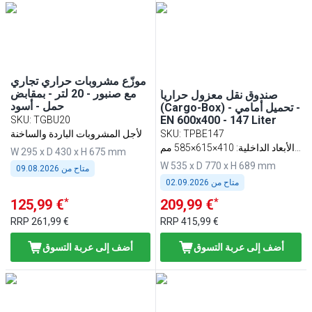
موزّع مشروبات حراري تجاري
مع صنبور - 20 لتر - بمقابض
صندوق نقل معزول حرارياً
حمل - أسود
(Cargo-Box) - تحميل أمامي -
EN 600x400 - 147 Liter
SKU
:
TGBU20
TPBE147
:
SKU
لأجل المشروبات الباردة والساخنة
الأبعاد الداخلية: 410×615×585 مم
W 295 x D 430 x H 675 mm
(عرض×عمق×ارتفاع)
W 535 x D 770 x H 689 mm
متاح من
09.08.2026
متاح من
02.09.2026
*
*
125,99 €
209,99 €
RRP
261,99 €
RRP
415,99 €
أضف إلى عربة التسوق
أضف إلى عربة التسوق