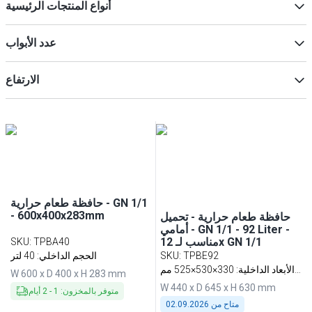
أنواع المنتجات الرئيسية
الصناديق الحرارية
(
35
)
عدد الأبواب
الشرائح
(
16
)
الكماشات
(
13
)
2
(
2
)
الارتفاع
أكياس البيتزا
(
12
)
ملحقات للأجزاء الصغيرة
(
9
)
ماكس
Min
حافظة طعام حرارية - GN 1/1
- 600x400x283mm
حافظة طعام حرارية - تحميل
أمامي - GN 1/1 - 92 Liter -
مناسب لـ 12x GN 1/1
SKU
:
TPBA40
TPBE92
:
SKU
الحجم الداخلي: 40 لتر
الأبعاد الداخلية: 330×530×525 مم
W 600 x D 400 x H 283 mm
(عرض×عمق×ارتفاع)
W 440 x D 645 x H 630 mm
متوفر بالمخزون
:
1
-
2
أيام
متاح من
02.09.2026