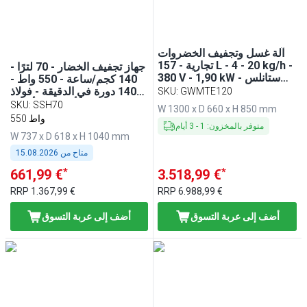
آلة غسل وتجفيف الخضروات
تجارية - 157 L - 4 - 20 kg/h -
جهاز تجفيف الخضار - 70 لترًا -
380 V - 1,90 kW - ستانلس
140 كجم/ساعة - 550 واط -
ستيل
1400 دورة في الدقيقة - فولاذ
SKU
:
GWMTE120
مقاوم للصدأ - يشمل أنبوب
SKU
:
SSH70
W 1300 x D 660 x H 850 mm
تصريف
550 واط
متوفر بالمخزون
:
1
-
3
أيام
W 737 x D 618 x H 1040 mm
متاح من
15.08.2026
*
*
661,99 €
3.518,99 €
RRP
1.367,99 €
RRP
6.988,99 €
أضف إلى عربة التسوق
أضف إلى عربة التسوق