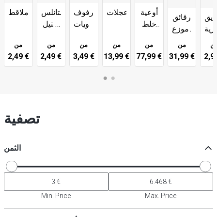
أوعية
عجلات
رفوف
ستانلس
ملاقط
ديق
رقائق
خلط
لحاويات
ستيل
رية
وموزع
السلطات
GN
- GN
رقائق
ن
من
من
من
من
من
من
حاويات
الألمنيوم
2,49 €
2,49 €
3,49 €
13,99 €
77,99 €
31,99 €
تصفية
الثمن
Min. Price
Max. Price