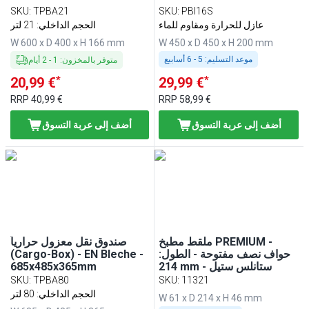
SKU
:
TPBA21
SKU
:
PBI16S
عازل للحرارة ومقاوم للماء
الحجم الداخلي: 21 لتر
W 600 x D 400 x H 166 mm
W 450 x D 450 x H 200 mm
موعد التسليم:
5 - 6 أسابيع
متوفر بالمخزون
:
1
-
2
أيام
*
*
20,99 €
29,99 €
RRP
40,99 €
RRP
58,99 €
أضف إلى عربة التسوق
أضف إلى عربة التسوق
ملقط مطبخ PREMIUM -
صندوق نقل معزول حرارياً
حواف نصف مفتوحة - الطول:
(Cargo-Box) - EN Bleche -
214 mm - ستانلس ستيل
685x485x365mm
SKU
:
TPBA80
SKU
:
11321
الحجم الداخلي: 80 لتر
W 61 x D 214 x H 46 mm