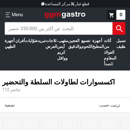
قطع غيار
مركز المساعدة
Menu
0
الغسيل
أثاث
أجهزة
تصنيع
العجين
مقهى،
ثلاجات
تبريد
شوّايات
أفران
أجهزة
التنظيف
من
المطبخ
اللحوم
والدقيق
آيس
العرض
الطهي
الفولاذ
كريم
المقاوم
ووافل
للصدأ
اكسسوارات لطاولات السلطة والتحضير
عناصر
112
ترتيب حسب
تصفية