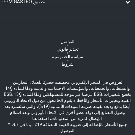
GGM GASTRO تطبيق
التواصل
تحذير قانوني
سياسة الخصوصية
شروط
العروض في المتجر الإلكتروني مخصصة حصريًا للعملاء التجاريين،
والسلطات، والجمعيات، والمؤسسات الاجتماعية والدينية وفقًا للمادة §14
BGB. عرضنا غير موجه للمستهلكين وفقًا للمادة §13 BGB. يخضع للتغييرات
الفنية وتغييرات الأسعار والأخطاء. يقوم الجامعون من دول الاتحاد الأوروبي
أيضًا بدفع وديعة بقيمة ضريبة المبيعات الألمانية (19%)، والتي ستُسترد بعد
وصول البضائع إلى دولة عضو أخرى في الاتحاد الأوروبي وبعد استلام
الإيصال. لمزيد من المعلومات، اضغط هنا.
* جميع الأسعار بالإضافة إلى ضريبة القيمة المضافة 19٪ ، بما في ذلك.
التوصيل