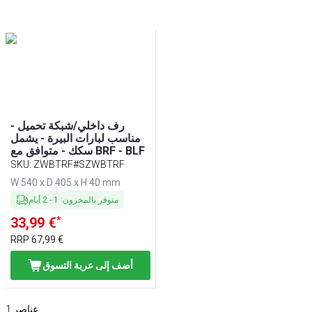
رف داخلي/شبكة تحميل -
مناسب لبارات البيرة - يشمل
سكك - متوافق مع BRF - BLF
SKU
:
ZWBTRF#SZWBTRF
W 540 x D 405 x H 40 mm
متوفر بالمخزون
:
1
-
2
أيام
*
33,99 €
RRP
67,99 €
أضف إلى عربة التسوق
عناصر
1