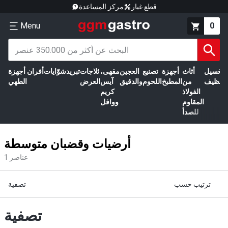
قطع غيار
مركز المساعدة
Menu
0
الغسيل
أثاث
أجهزة
تصنيع
العجين
مقهى،
ثلاجات
تبريد
شوّايات
أفران
أجهزة
التنظيف
من
المطبخ
اللحوم
والدقيق
آيس
العرض
الطهي
الفولاذ
كريم
المقاوم
ووافل
للصدأ
أرضيات وقضبان متوسطة
عناصر
1
ترتيب حسب
تصفية
تصفية