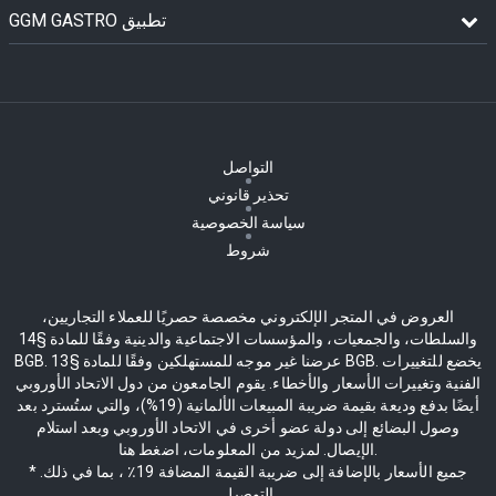
GGM GASTRO تطبيق
التواصل
تحذير قانوني
سياسة الخصوصية
شروط
العروض في المتجر الإلكتروني مخصصة حصريًا للعملاء التجاريين،
والسلطات، والجمعيات، والمؤسسات الاجتماعية والدينية وفقًا للمادة §14
BGB. عرضنا غير موجه للمستهلكين وفقًا للمادة §13 BGB. يخضع للتغييرات
الفنية وتغييرات الأسعار والأخطاء. يقوم الجامعون من دول الاتحاد الأوروبي
أيضًا بدفع وديعة بقيمة ضريبة المبيعات الألمانية (19%)، والتي ستُسترد بعد
وصول البضائع إلى دولة عضو أخرى في الاتحاد الأوروبي وبعد استلام
الإيصال. لمزيد من المعلومات، اضغط هنا.
* جميع الأسعار بالإضافة إلى ضريبة القيمة المضافة 19٪ ، بما في ذلك.
التوصيل