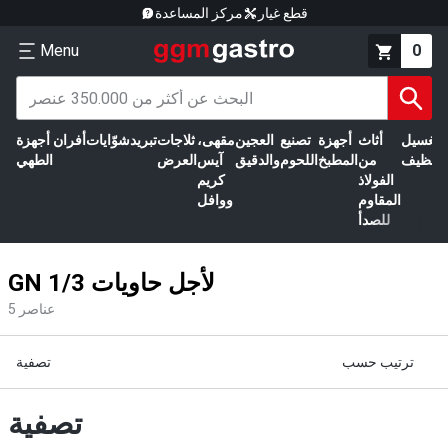
قطع غيار
مركز المساعدة
Menu
0
الغسيل
أثاث
أجهزة
تصنيع
العجين
مقهى،
ثلاجات
تبريد
شوّايات
أفران
أجهزة
التنظيف
من
المطبخ
اللحوم
والدقيق
آيس
العرض
الطهي
الفولاذ
كريم
المقاوم
ووافل
للصدأ
GN 1/3 لأجل حاويات
عناصر
5
ترتيب حسب
تصفية
تصفية