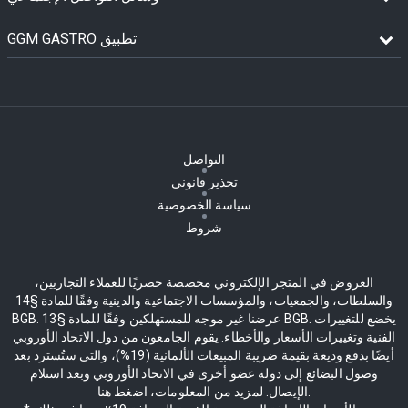
GGM GASTRO تطبيق
التواصل
تحذير قانوني
سياسة الخصوصية
شروط
العروض في المتجر الإلكتروني مخصصة حصريًا للعملاء التجاريين،
والسلطات، والجمعيات، والمؤسسات الاجتماعية والدينية وفقًا للمادة §14
BGB. عرضنا غير موجه للمستهلكين وفقًا للمادة §13 BGB. يخضع للتغييرات
الفنية وتغييرات الأسعار والأخطاء. يقوم الجامعون من دول الاتحاد الأوروبي
أيضًا بدفع وديعة بقيمة ضريبة المبيعات الألمانية (19%)، والتي ستُسترد بعد
وصول البضائع إلى دولة عضو أخرى في الاتحاد الأوروبي وبعد استلام
الإيصال. لمزيد من المعلومات، اضغط هنا.