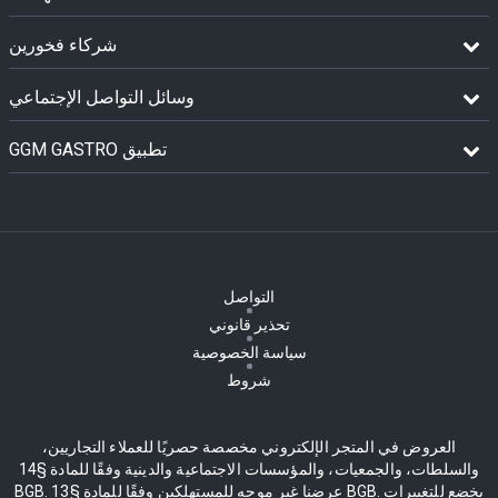
شركاء فخورين
وسائل التواصل الإجتماعي
GGM GASTRO تطبيق
التواصل
تحذير قانوني
سياسة الخصوصية
شروط
العروض في المتجر الإلكتروني مخصصة حصريًا للعملاء التجاريين،
والسلطات، والجمعيات، والمؤسسات الاجتماعية والدينية وفقًا للمادة §14
BGB. عرضنا غير موجه للمستهلكين وفقًا للمادة §13 BGB. يخضع للتغييرات