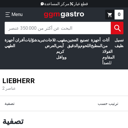
قطع غيار
مركز المساعدة
Menu
0
الغسيل
أثاث
أجهزة
تصنيع
العجين
مقهى،
ثلاجات
تبريد
شوّايات
أفران
أجهزة
التنظيف
من
المطبخ
اللحوم
والدقيق
آيس
العرض
الطهي
الفولاذ
كريم
المقاوم
ووافل
للصدأ
LIEBHERR
عناصر
2
ترتيب حسب
تصفية
تصفية