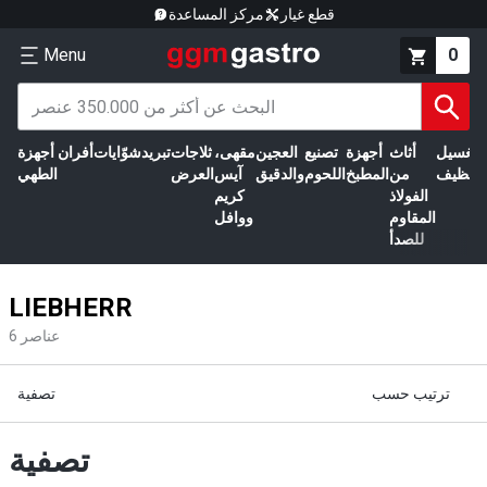
قطع غيار
مركز المساعدة
Menu
0
الغسيل
أثاث
أجهزة
تصنيع
العجين
مقهى،
ثلاجات
تبريد
شوّايات
أفران
أجهزة
التنظيف
من
المطبخ
اللحوم
والدقيق
آيس
العرض
الطهي
الفولاذ
كريم
المقاوم
ووافل
للصدأ
LIEBHERR
عناصر
6
ترتيب حسب
تصفية
تصفية