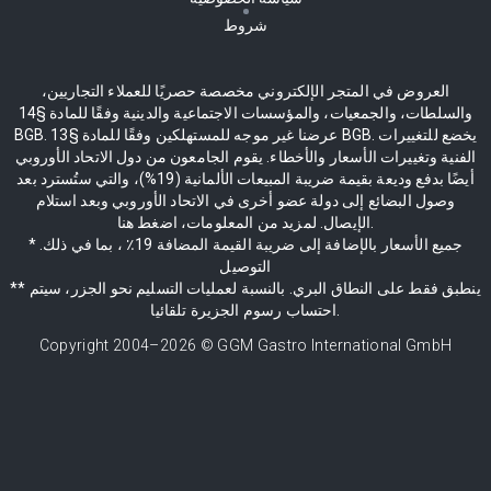
شروط
العروض في المتجر الإلكتروني مخصصة حصريًا للعملاء التجاريين،
والسلطات، والجمعيات، والمؤسسات الاجتماعية والدينية وفقًا للمادة §14
BGB. عرضنا غير موجه للمستهلكين وفقًا للمادة §13 BGB. يخضع للتغييرات
الفنية وتغييرات الأسعار والأخطاء. يقوم الجامعون من دول الاتحاد الأوروبي
أيضًا بدفع وديعة بقيمة ضريبة المبيعات الألمانية (19%)، والتي ستُسترد بعد
وصول البضائع إلى دولة عضو أخرى في الاتحاد الأوروبي وبعد استلام
الإيصال. لمزيد من المعلومات، اضغط هنا.
* جميع الأسعار بالإضافة إلى ضريبة القيمة المضافة 19٪ ، بما في ذلك.
التوصيل
** ينطبق فقط على النطاق البري. بالنسبة لعمليات التسليم نحو الجزر، سيتم
احتساب رسوم الجزيرة تلقائيا.
Copyright 2004–
2026
© GGM Gastro International GmbH