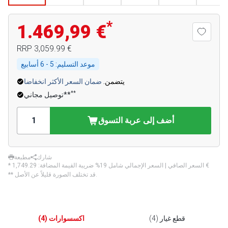
*
1.469,99 €
‏3,059.99 €
RRP
موعد التسليم:
5 - 6 أسابيع
يتضمن.
ضمان السعر الأكثر انخفاضا
**
توصيل مجاني**
أضف إلى عربة التسوق
شارك
مطبعة
‏1,749.29 €
* السعر الصافي | السعر الإجمالي شامل 19% ضريبة القيمة المضافة:
** قد تختلف الصورة قليلاً عن الأصل.
قطع غيار
(
4
)
اكسسوارات
(
4
)