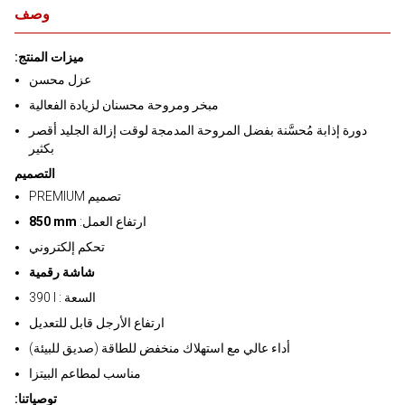
وصف
:ميزات المنتج
عزل محسن
مبخر ومروحة محسنان لزيادة الفعالية
دورة إذابة مُحسَّنة بفضل المروحة المدمجة لوقت إزالة الجليد أقصر
بكثير
التصميم
PREMIUM تصميم
:ارتفاع العمل
850 mm
تحكم إلكتروني
شاشة رقمية
390 l : السعة
ارتفاع الأرجل قابل للتعديل
أداء عالي مع استهلاك منخفض للطاقة (صديق للبيئة)
مناسب لمطاعم البيتزا
:توصياتنا