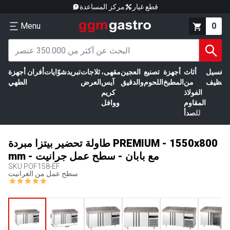
قطع غيار
مركز المساعدة
Menu
0
الغسيل
أثاث
أجهزة
تصنيع
العجين
مقهى،
ثلاجات
تبريد
شوّايات
أفران
أجهزة
التنظيف
من
المطبخ
اللحوم
والدقيق
آيس
العرض
الطهي
الفولاذ
كريم
المقاوم
ووافل
للصدأ
طاولة تحضير بيتزا مبردة PREMIUM - 1550x800
mm - مع بابان - سطح عمل جرانيت
SKU
POF158-EF
سطح عمل من الغرانيت