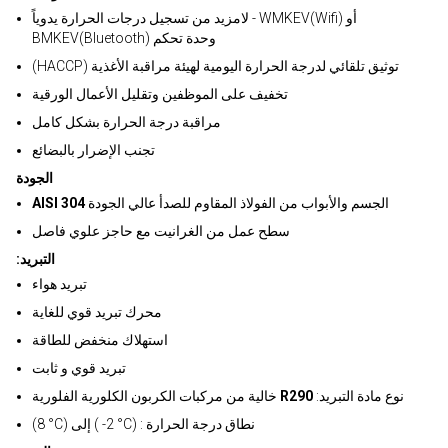
لامزيد من تسجيل درجات الحرارة يدوياً - WMKEV(Wifi) أو
BMKEV(Bluetooth) وحدة تحكم
(HACCP) توثيق تلقائي لدرجة الحرارة اليومية لهيئة مراقبة الأغذية
تخفيف على الموظفين وتقليل الأعمال الورقية
مراقبة درجة الحرارة بشكل كامل
تجنب الإضرار بالبضائع
الجودة
الجسم والأبواب من الفولاذ المقاوم للصدأ عالي الجودة
AISI 304
سطح عمل من الغرانيت مع حاجز علوي فاصل
:التبريد
تبريد هواء
محرك تبريد قوي للغاية
استهلاك منخفض للطاقة
تبريد قوي و ثابت
:نوع مادة التبريد
R290
خالية من مركبات الكربون الكلورية الفلورية
(8 °C) إلى ( -2 °C) : نطاق درجة الحرارة