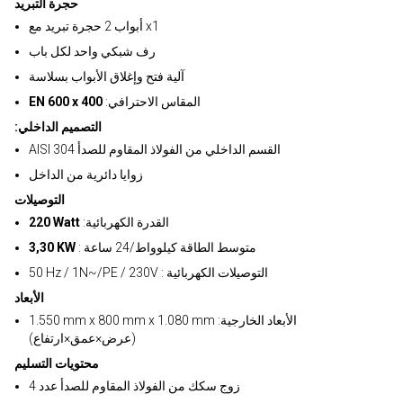
حجرة التبريد
أبواب 2 حجرة تبريد مع x1
رف شبكي واحد لكل باب
آلية فتح وإغلاق الأبواب بسلاسة
:المقاس الاحترافي
EN 600 x 400
:التصميم الداخلي
AISI 304 القسم الداخلي من الفولاذ المقاوم للصدأ
زوايا دائرية من الداخل
التوصيلات
:القدرة الكهربائية
220 Watt
: متوسط الطاقة كيلوواط/24 ساعة
3,30 KW
50 Hz / 1N~/PE / 230V : التوصيلات الكهربائية
الأبعاد
1.550 mm x 800 mm x 1.080 mm :الأبعاد الخارجية
(عرض×عمق×ارتفاع)
محتويات التسليم
4 زوج سكك من الفولاذ المقاوم للصدأ عدد