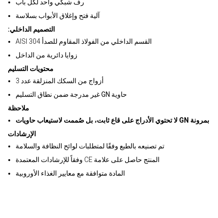
رف شبكي واحد لكل باب
آلية فتح وإغلاق الأبواب بسلاسة
:التصميم الداخلي
AISI 304 القسم الداخلي من الفولاذ المقاوم للصدأ
زوايا دائرية من الداخل
محتويات التسليم
3 أزواج من السكك المنزلقة عدد
غير مدرجة ضمن نطاق التسليم GN حاوية
ملاحظة
لا تحتوي الأدراج على قاع ثابت، بل صُممت لاستيعاب حاويات GN بمرونة
الإرشادات
تم تصنيعه بالطبع وفقًا لمتطلبات لوائح النظافة والسلامة
وفقاً للإرشادات المعتمدة CE المنتج حاصل على علامة
المادة متوافقة مع معايير الغذاء الأوروبية