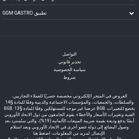
GGM GASTRO تطبيق
التواصل
تحذير قانوني
سياسة الخصوصية
شروط
العروض في المتجر الإلكتروني مخصصة حصريًا للعملاء التجاريين،
والسلطات، والجمعيات، والمؤسسات الاجتماعية والدينية وفقًا للمادة §14
BGB. عرضنا غير موجه للمستهلكين وفقًا للمادة §13 BGB. يخضع للتغييرات
الفنية وتغييرات الأسعار والأخطاء. يقوم الجامعون من دول الاتحاد الأوروبي
أيضًا بدفع وديعة بقيمة ضريبة المبيعات الألمانية (19%)، والتي ستُسترد بعد
وصول البضائع إلى دولة عضو أخرى في الاتحاد الأوروبي وبعد استلام
الإيصال. لمزيد من المعلومات، اضغط هنا.