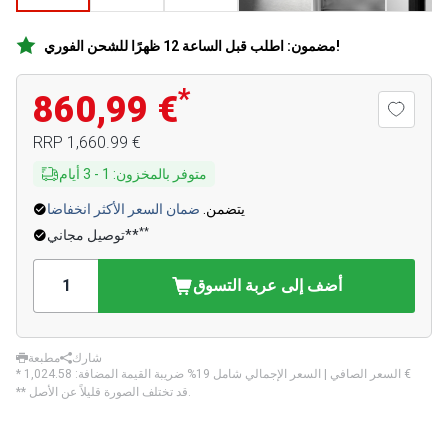
مضمون: اطلب قبل الساعة 12 ظهرًا للشحن الفوري!
*
860,99 €
‏1,660.99 €
RRP
متوفر بالمخزون
:
1
-
3
أيام
يتضمن.
ضمان السعر الأكثر انخفاضا
**
توصيل مجاني**
أضف إلى عربة التسوق
شارك
مطبعة
‏1,024.58 €
* السعر الصافي | السعر الإجمالي شامل 19% ضريبة القيمة المضافة:
** قد تختلف الصورة قليلاً عن الأصل.