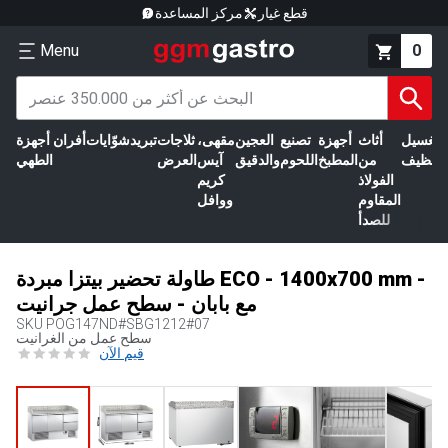
قطع غيار
مركز المساعدة
Menu
0
الغسيل
أثاث
أجهزة
تصنيع
العجين
مقهى،
ثلاجات
تبريد
شوّايات
أفران
أجهزة
التنظيف
من
المطبخ
اللحوم
والدقيق
آيس
العرض
الطهي
الفولاذ
كريم
المقاوم
ووافل
للصدأ
طاولة تحضير بيتزا مبردة ECO - 1400x700 mm -
مع بابان - سطح عمل جرانيت
SKU
POG147ND#SBG1212#07
سطح عمل من الغرانيت
قيم الآن