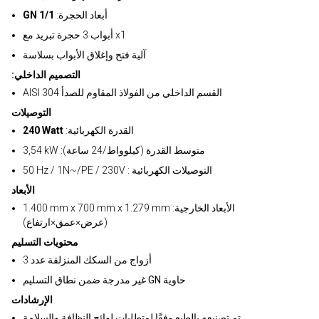
:أبعاد الحجرة
GN 1/1
أبواب 3 حجرة تبريد مع x1
آلية فتح وإغلاق الأبواب بسلاسة
:التصميم الداخلي
AISI 304 القسم الداخلي من الفولاذ المقاوم للصدأ
التوصيلات
:القدرة الكهربائية
240 Watt
3,54 kW :متوسط القدرة (كيلوواط/24 ساعة)
50 Hz / 1N~/PE / 230V : التوصيلات الكهربائية
الأبعاد
1.400 mm x 700 mm x 1.279 mm :الأبعاد الخارجية
(عرض×عمق×ارتفاع)
محتويات التسليم
3 أزواج من السكك المنزلقة عدد
غير مدرجة ضمن نطاق التسليم GN حاوية
الإرشادات
تم تصنيعه بالطبع وفقًا لمتطلبات لوائح النظافة والسلامة