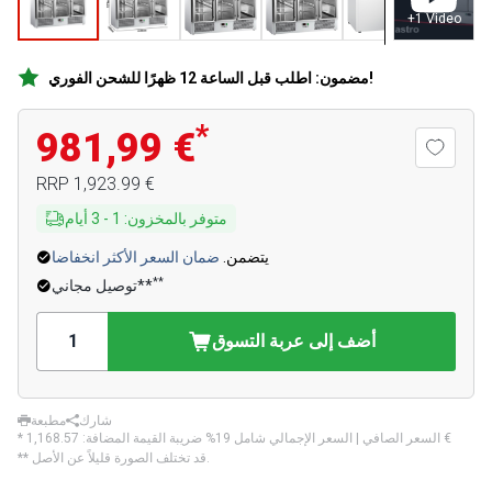
+
1
Video
مضمون: اطلب قبل الساعة 12 ظهرًا للشحن الفوري!
*
981,99 €
‏1,923.99 €
RRP
متوفر بالمخزون
:
1
-
3
أيام
يتضمن.
ضمان السعر الأكثر انخفاضا
**
توصيل مجاني**
أضف إلى عربة التسوق
شارك
مطبعة
‏1,168.57 €
* السعر الصافي | السعر الإجمالي شامل 19% ضريبة القيمة المضافة:
** قد تختلف الصورة قليلاً عن الأصل.