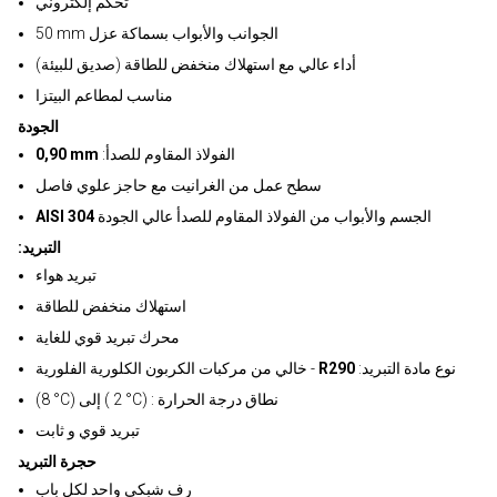
تحكم إلكتروني
50 mm الجوانب والأبواب بسماكة عزل
أداء عالي مع استهلاك منخفض للطاقة (صديق للبيئة)
مناسب لمطاعم البيتزا
الجودة
:الفولاذ المقاوم للصدأ
0,90 mm
سطح عمل من الغرانيت مع حاجز علوي فاصل
الجسم والأبواب من الفولاذ المقاوم للصدأ عالي الجودة
AISI 304
:التبريد
تبريد هواء
استهلاك منخفض للطاقة
محرك تبريد قوي للغاية
:نوع مادة التبريد
R290
خالي من مركبات الكربون الكلورية الفلورية -
(8 °C) إلى ( 2 °C) : نطاق درجة الحرارة
تبريد قوي و ثابت
حجرة التبريد
رف شبكي واحد لكل باب