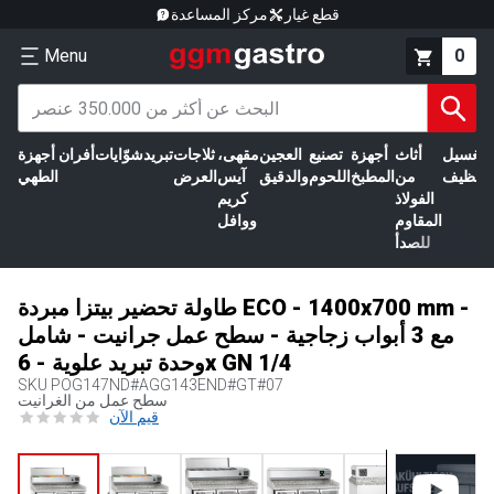
قطع غيار
مركز المساعدة
Menu
0
الغسيل
أثاث
أجهزة
تصنيع
العجين
مقهى،
ثلاجات
تبريد
شوّايات
أفران
أجهزة
التنظيف
من
المطبخ
اللحوم
والدقيق
آيس
العرض
الطهي
الفولاذ
كريم
المقاوم
ووافل
للصدأ
طاولة تحضير بيتزا مبردة ECO - 1400x700 mm -
مع 3 أبواب زجاجية - سطح عمل جرانيت - شامل
وحدة تبريد علوية - 6x GN 1/4
SKU
POG147ND#AGG143END#GT#07
سطح عمل من الغرانيت
قيم الآن