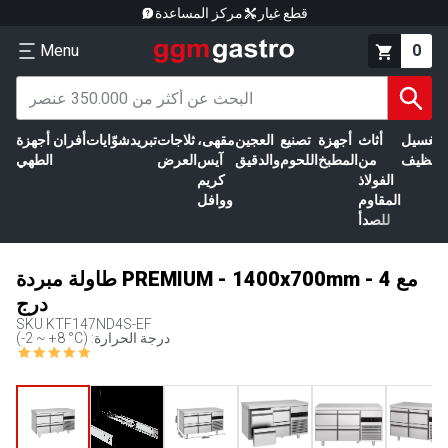
قطع غيار
مركز المساعدة
Menu
0
الغسيل
أثاث
أجهزة
تصنيع
العجين
مقهى،
ثلاجات
تبريد
شوّايات
أفران
أجهزة
التنظيف
من
المطبخ
اللحوم
والدقيق
آيس
العرض
الطهي
الفولاذ
كريم
المقاوم
ووافل
للصدأ
طاولة مبردة PREMIUM - 1400x700mm - مع 4
درج
SKU
KTF147ND4S-EF
(-2 ~ +8 °C) :درجة الحرارة