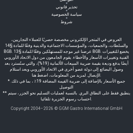
تحذير قانوني
سياسة الخصوصية
شروط
العروض في المتجر الإلكتروني مخصصة حصريًا للعملاء التجاريين،
والسلطات، والجمعيات، والمؤسسات الاجتماعية والدينية وفقًا للمادة §14
BGB. عرضنا غير موجه للمستهلكين وفقًا للمادة §13 BGB. يخضع للتغييرات
الفنية وتغييرات الأسعار والأخطاء. يقوم الجامعون من دول الاتحاد الأوروبي
أيضًا بدفع وديعة بقيمة ضريبة المبيعات الألمانية (19%)، والتي ستُسترد بعد
وصول البضائع إلى دولة عضو أخرى في الاتحاد الأوروبي وبعد استلام
الإيصال. لمزيد من المعلومات، اضغط هنا.
* جميع الأسعار بالإضافة إلى ضريبة القيمة المضافة 19٪ ، بما في ذلك.
التوصيل
** ينطبق فقط على النطاق البري. بالنسبة لعمليات التسليم نحو الجزر، سيتم
احتساب رسوم الجزيرة تلقائيا.
Copyright 2004–
2026
© GGM Gastro International GmbH