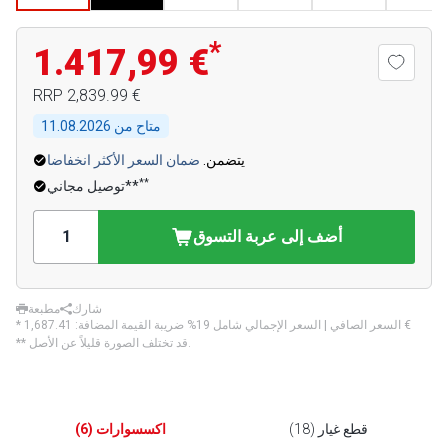
*
1.417,99 €
‏2,839.99 €
RRP
متاح من
11.08.2026
يتضمن.
ضمان السعر الأكثر انخفاضا
**
توصيل مجاني**
أضف إلى عربة التسوق
شارك
مطبعة
‏1,687.41 €
* السعر الصافي | السعر الإجمالي شامل 19% ضريبة القيمة المضافة:
** قد تختلف الصورة قليلاً عن الأصل.
قطع غيار
(
18
)
اكسسوارات
(
6
)