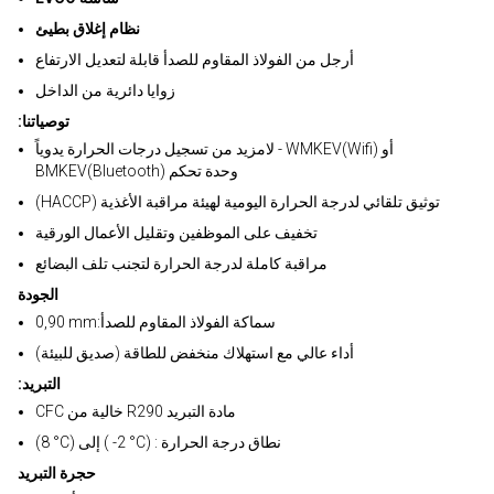
نظام إغلاق بطيئ
أرجل من الفولاذ المقاوم للصدأ قابلة لتعديل الارتفاع
زوايا دائرية من الداخل
:توصياتنا
لامزيد من تسجيل درجات الحرارة يدوياً - WMKEV(Wifi) أو
BMKEV(Bluetooth) وحدة تحكم
(HACCP) توثيق تلقائي لدرجة الحرارة اليومية لهيئة مراقبة الأغذية
تخفيف على الموظفين وتقليل الأعمال الورقية
مراقبة كاملة لدرجة الحرارة لتجنب تلف البضائع
الجودة
0,90 mm:سماكة الفولاذ المقاوم للصدأ
أداء عالي مع استهلاك منخفض للطاقة (صديق للبيئة)
:التبريد
CFC خالية من R290 مادة التبريد
(8 °C) إلى ( -2 °C) : نطاق درجة الحرارة
حجرة التبريد