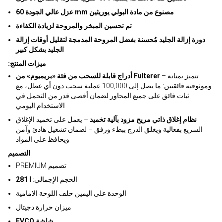
عزل عالي الجودة 60 mm مصنوع من مادة البولي يوريثين
تم تحسين المبخر والمروحة لزيادة الكفاءة
دورة إزالة الجليد مُحسنة بفضل المروحة المدمجة لتقليل أوقات إزالة
الجليد بشكل كبير
:ميزات المنتج
– تتميز بمتانة
أدراج قابلة للسحب من فئة «بريميوم» من Fulterer
وموثوقية فائقتين: ما يصل إلى 100,000 عملية سحب دون أي عطل، مع
ثبات فائق على جميع المحاور لضمان أقصى قدر من التحمل في
الاستخدام اليومي
نظام إغلاق ذاتي مريح مزود بآلية تخميد
– يعمل على تخميد الإغلاق
السريع بفعالية ويغلق الدرج ببطء ورفق – لضمان تشغيل هادئ وآمن
ويحافظ على المواد
التصميم
PREMIUM تصميم
:الحجم الإجمالي
281 l
الوحدة على اليمين خلف اللوحة الامامية
ميزان حرارة دجيتال
EVCO شاشة