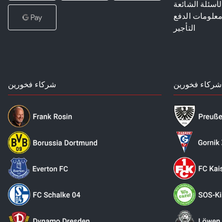
لأسئلة الشائعة
علومات الدفع
التأجير
شركاء فخورين
شركاء فخورين