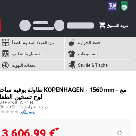
عربة التسوق
حفظ الحرارة
أثاث من الفولاذ المقاوم للصدأ
المنسوجات
الغسيل والتنظيف
Stühle & Tische
معدات التهوية
طاولة بوفيه ساخنة KOPENHAGEN - 1560 mm -
لوح تسخين الطعا
KU
BVI800-WP4-N
(+30 ~ +90°C) :درجة الحرارة
قيم الآن
*
‏3,606.99 €