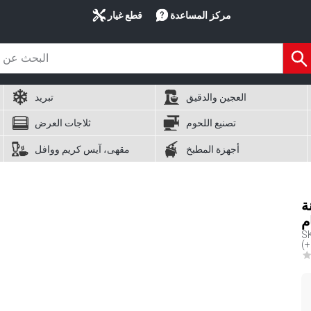
مركز المساعدة
قطع غيار
العجين والدقيق
تبريد
تصنيع اللحوم
ثلاجات العرض
أجهزة المطبخ
مقهى، آيس كريم ووافل
 مع
م
S