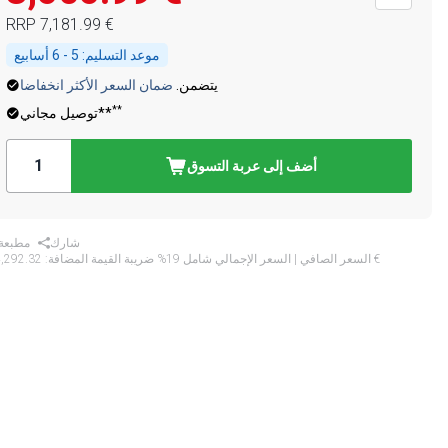
‏7,181.99 €
RRP
موعد التسليم:
5 - 6 أسابيع
يتضمن.
ضمان السعر الأكثر انخفاضا
**
توصيل مجاني**
أضف إلى عربة التسوق
شارك
مطبعة
‏4,292.32 €
* السعر الصافي | السعر الإجمالي شامل 19% ضريبة القيمة المضافة: