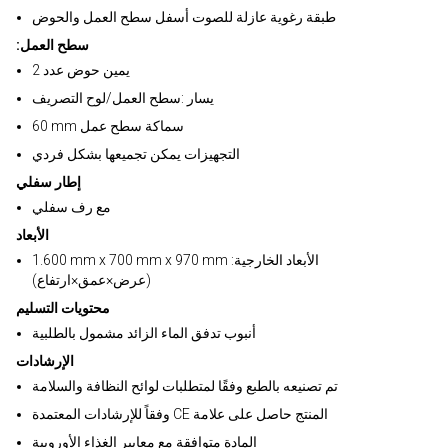
طبقة رغوية عازلة للصوت أسفل سطح العمل والحوض
:سطح العمل
2 يمين حوض عدد
يسار :سطح العمل/لوح التصريف
60 mm سماكة سطح عمل
التجهيزات يمكن تجميعها بشكل فردي
إطار سفلي
مع رف سفلي
الأبعاد
1.600 mm x 700 mm x 970 mm :الأبعاد الخارجية
(عرض×عمق×ارتفاع)
محتويات التسليم
أنبوب تدفق الماء الزائد مشمول بالطلبية
الإرشادات
تم تصنيعه بالطبع وفقًا لمتطلبات لوائح النظافة والسلامة
وفقاً للإرشادات المعتمدة CE المنتج حاصل على علامة
المادة متوافقة مع معايير الغذاء الأوروبية