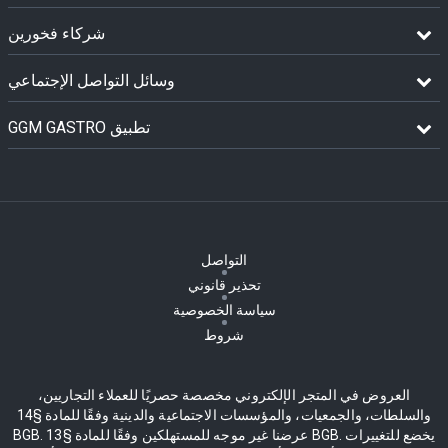
شركاء فخورين
وسائل التواصل الإجتماعي
GGM GASTRO تطبيق
التواصل
تحذير قانوني
سياسة الخصوصية
شروط
العروض في المتجر الإلكتروني مخصصة حصريًا للعملاء التجاريين،
والسلطات، والجمعيات، والمؤسسات الاجتماعية والدينية وفقًا للمادة §14
BGB. عرضنا غير موجه للمستهلكين وفقًا للمادة §13 BGB. يخضع للتغييرات