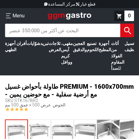
قطع غيار
مركز المساعدة
Menu
0
الغسيل
أثاث
أجهزة
تصنيع
العجين
مقهى،
ثلاجات
تبريد
شوّايات
أفران
أجهزة
التنظيف
من
المطبخ
اللحوم
والدقيق
آيس
العرض
الطهي
الفولاذ
كريم
المقاوم
ووافل
للصدأ
طاولة بأحواض غسيل PREMIUM - 1600x700mm
- مع أرضية سفلية - مع حوضين يمين
SKU
STK167BR2
الحوض: عرض 500 × عمق 500 مم