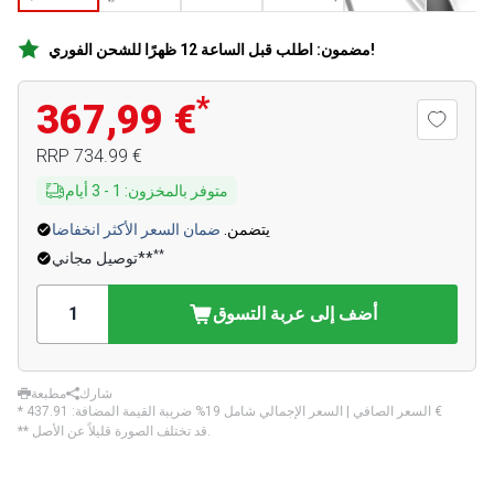
مضمون: اطلب قبل الساعة 12 ظهرًا للشحن الفوري!
*
367,99 €
‏734.99 €
RRP
متوفر بالمخزون
:
1
-
3
أيام
يتضمن.
ضمان السعر الأكثر انخفاضا
**
توصيل مجاني**
أضف إلى عربة التسوق
شارك
مطبعة
‏437.91 €
* السعر الصافي | السعر الإجمالي شامل 19% ضريبة القيمة المضافة:
** قد تختلف الصورة قليلاً عن الأصل.