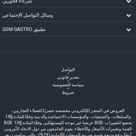
شركاء فخورين
وسائل التواصل الإجتماعي
GGM GASTRO تطبيق
التواصل
تحذير قانوني
سياسة الخصوصية
شروط
العروض في المتجر الإلكتروني مخصصة حصريًا للعملاء التجاريين،
والسلطات، والجمعيات، والمؤسسات الاجتماعية والدينية وفقًا للمادة §14
BGB. عرضنا غير موجه للمستهلكين وفقًا للمادة §13 BGB. يخضع للتغييرات
الفنية وتغييرات الأسعار والأخطاء. يقوم الجامعون من دول الاتحاد الأوروبي
أيضًا بدفع وديعة بقيمة ضريبة المبيعات الألمانية (19%)، والتي ستُسترد بعد