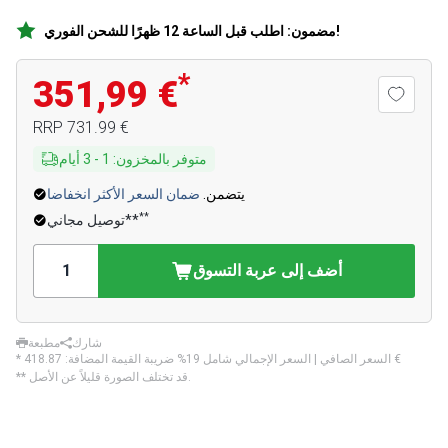
مضمون: اطلب قبل الساعة 12 ظهرًا للشحن الفوري!
*
351,99 €
‏731.99 €
RRP
متوفر بالمخزون
:
1
-
3
أيام
يتضمن.
ضمان السعر الأكثر انخفاضا
**
توصيل مجاني**
أضف إلى عربة التسوق
شارك
مطبعة
‏418.87 €
* السعر الصافي | السعر الإجمالي شامل 19% ضريبة القيمة المضافة:
** قد تختلف الصورة قليلاً عن الأصل.