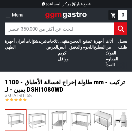
قطع غيار
مركز المساعدة
Menu
0
الغسيل
أثاث
أجهزة
تصنيع
العجين
مقهى،
ثلاجات
تبريد
شوّايات
أفران
أجهزة
التنظيف
من
المطبخ
اللحوم
والدقيق
آيس
العرض
الطهي
الفولاذ
كريم
المقاوم
ووافل
للصدأ
طاولة إخراج لغسالة الأطباق - 1100 mm - تركيب
يمين - لـ DSHI1080WD
SKU
ATRI1158