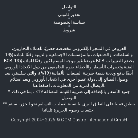
التواصل
تحذير قانوني
سياسة الخصوصية
شروط
العروض في المتجر الإلكتروني مخصصة حصريًا للعملاء التجاريين،
والسلطات، والجمعيات، والمؤسسات الاجتماعية والدينية وفقًا للمادة §14
BGB. عرضنا غير موجه للمستهلكين وفقًا للمادة §13 BGB. يخضع للتغييرات
الفنية وتغييرات الأسعار والأخطاء. يقوم الجامعون من دول الاتحاد الأوروبي
أيضًا بدفع وديعة بقيمة ضريبة المبيعات الألمانية (19%)، والتي ستُسترد بعد
وصول البضائع إلى دولة عضو أخرى في الاتحاد الأوروبي وبعد استلام
الإيصال. لمزيد من المعلومات، اضغط هنا.
* جميع الأسعار بالإضافة إلى ضريبة القيمة المضافة 19٪ ، بما في ذلك.
التوصيل
** ينطبق فقط على النطاق البري. بالنسبة لعمليات التسليم نحو الجزر، سيتم
احتساب رسوم الجزيرة تلقائيا.
Copyright 2004–
2026
© GGM Gastro International GmbH