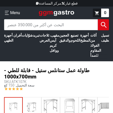
قطع غيار
مركز المساعدة
Menu
0
الغسيل
أثاث
أجهزة
تصنيع
العجين
مقهى،
ثلاجات
تبريد
شوّايات
أفران
أجهزة
التنظيف
من
المطبخ
اللحوم
والدقيق
آيس
العرض
الطهي
الفولاذ
كريم
المقاوم
ووافل
للصدأ
طاولة عمل ستانلس ستيل - قابلة للطي -
1000x700mm
SKU
ATK107K
سعة التحميل: 150 كغ