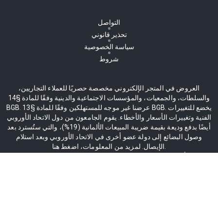
التواصل
تحذير قانوني
سياسة الخصوصية
شروط
العروض في المتجر الإلكتروني مخصصة حصريًا للعملاء التجاريين،
والسلطات، والجمعيات، والمؤسسات الاجتماعية والدينية وفقًا للمادة §14
BGB. عرضنا غير موجه للمستهلكين وفقًا للمادة §13 BGB. يخضع للتغييرات
الفنية وتغييرات الأسعار والأخطاء. يقوم الجامعون من دول الاتحاد الأوروبي
أيضًا بدفع وديعة بقيمة ضريبة المبيعات الألمانية (19%)، والتي ستُسترد بعد
وصول البضائع إلى دولة عضو أخرى في الاتحاد الأوروبي وبعد استلام
الإيصال. لمزيد من المعلومات، اضغط هنا.
* جميع الأسعار بالإضافة إلى ضريبة القيمة المضافة 19٪ ، بما في ذلك.
التوصيل
** ينطبق فقط على النطاق البري. بالنسبة لعمليات التسليم نحو الجزر، سيتم
احتساب رسوم الجزيرة تلقائيا.
Copyright 2004–
2026
© GGM Gastro International GmbH