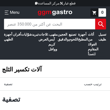
قطع غيار
مركز المساعدة
Menu
0
الغسيل
أثاث
أجهزة
تصنيع
العجين
مقهى،
ثلاجات
تبريد
شوّايات
أفران
أجهزة
التنظيف
من
المطبخ
اللحوم
والدقيق
آيس
العرض
الطهي
الفولاذ
كريم
المقاوم
ووافل
للصدأ
آلات تكسير الثلج
ترتيب حسب
تصفية
تصفية