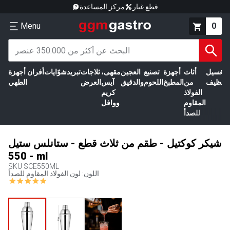
قطع غيار
مركز المساعدة
Menu
0
الغسيل
أثاث
أجهزة
تصنيع
العجين
مقهى،
ثلاجات
تبريد
شوّايات
أفران
أجهزة
التنظيف
من
المطبخ
اللحوم
والدقيق
آيس
العرض
الطهي
الفولاذ
كريم
المقاوم
ووافل
للصدأ
شيكر كوكتيل - طقم من ثلاث قطع - ستانلس ستيل
- 550 ml
SKU
SCE550ML
اللون: لون الفولاذ المقاوم للصدأ