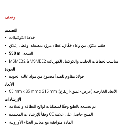
وصف
التصميم
خلاط الكوكتيلات
طقم مكوّن من وعاء خفّاق، غطاء مزوّد بمصفاة، وغطاء إغلاق
:السعة
550 ml
MSMEB2 & MSMEE2 مناسب لخفاقات الحليب والكوكتيل الكهربائية
الجودة
فولاذ مقاوم للصدأ مصنوع من مواد عالية الجودة
الأبعاد
85 mm x 85 mm x 215 mm :الأبعاد الخارجية (عرض×عمق×ارتفاع)
الإرشادات
تم تصنيعه بالطبع وفقًا لمتطلبات لوائح النظافة والسلامة
وفقاً للإرشادات المعتمدة CE المنتج حاصل على علامة
المادة متوافقة مع معايير الغذاء الأوروبية