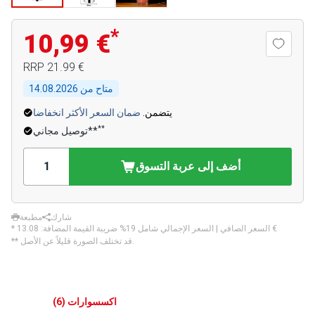
*
10,99 €
‏21.99 €
RRP
متاح من
14.08.2026
يتضمن.
ضمان السعر الأكثر انخفاضا
**
توصيل مجاني**
أضف إلى عربة التسوق
شارك
مطبعة
‏13.08 €
* السعر الصافي | السعر الإجمالي شامل 19% ضريبة القيمة المضافة:
** قد تختلف الصورة قليلاً عن الأصل.
اكسسوارات
(
6
)