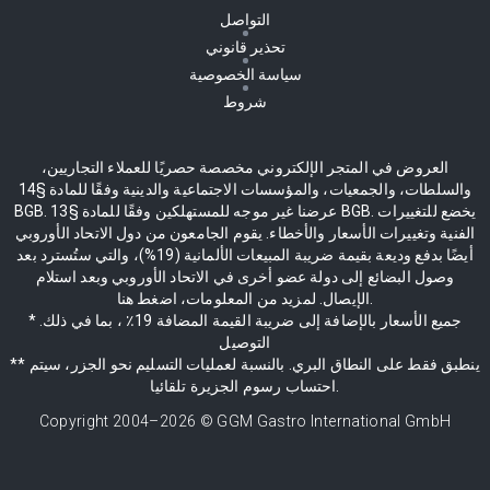
التواصل
تحذير قانوني
سياسة الخصوصية
شروط
العروض في المتجر الإلكتروني مخصصة حصريًا للعملاء التجاريين،
والسلطات، والجمعيات، والمؤسسات الاجتماعية والدينية وفقًا للمادة §14
BGB. عرضنا غير موجه للمستهلكين وفقًا للمادة §13 BGB. يخضع للتغييرات
الفنية وتغييرات الأسعار والأخطاء. يقوم الجامعون من دول الاتحاد الأوروبي
أيضًا بدفع وديعة بقيمة ضريبة المبيعات الألمانية (19%)، والتي ستُسترد بعد
وصول البضائع إلى دولة عضو أخرى في الاتحاد الأوروبي وبعد استلام
الإيصال. لمزيد من المعلومات، اضغط هنا.
* جميع الأسعار بالإضافة إلى ضريبة القيمة المضافة 19٪ ، بما في ذلك.
التوصيل
** ينطبق فقط على النطاق البري. بالنسبة لعمليات التسليم نحو الجزر، سيتم
احتساب رسوم الجزيرة تلقائيا.
Copyright 2004–
2026
© GGM Gastro International GmbH