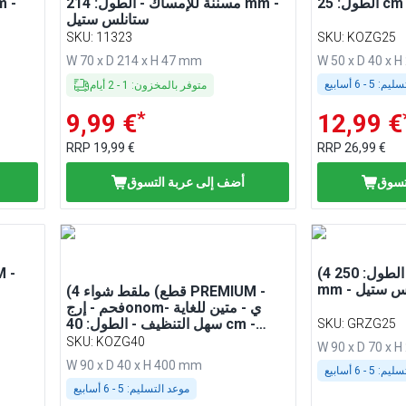
مسننة للإمساك - الطول: 214 mm -
ستانلس ستيل
SKU
:
11323
SKU
:
KOZG25
W 70 x D 214 x H 47 mm
W 50 x D 40 x 
سليم:
5 - 6 أسابيع
متوفر بالمخزون
:
1
-
2
أيام
*
9,99 €
12,99 €
RRP
19,99 €
RRP
26,99 €
تسوق
أضف إلى عربة التسوق
(4 قطع) ملقط شواء - الطول: 250
انلس ستيل
(4 قطع) ملقط شواء PREMIUM -
فحم - إرجonomي - متين للغاية -
سهل التنظيف - الطول: 40 cm -
SKU
:
GRZG25
ستانلس ستيل
SKU
:
KOZG40
W 90 x D 70 x 
W 90 x D 40 x H 400 mm
سليم:
5 - 6 أسابيع
موعد التسليم:
5 - 6 أسابيع