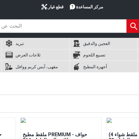
مركز المساعدة
قطع غيار
العجين والدقيق
تبريد
تصنيع اللحوم
ثلاجات العرض
أجهزة المطبخ
مقهى، آيس كريم ووافل
(4 قطع) ملقط شواء PREMIUM -
ملقط مطبخ PREMIUM - حواف