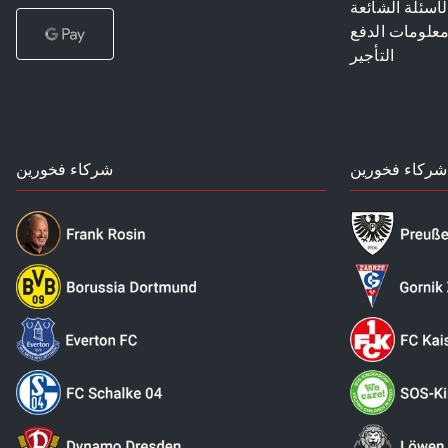
لأسئلة الشائعة
علومات الدفع
التأجير
شركاء فخورين
شركاء فخورين