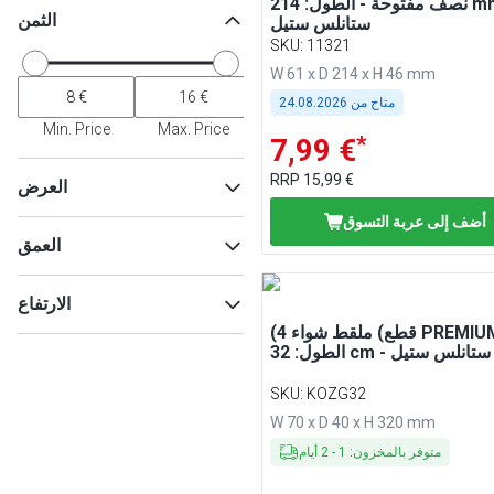
نصف مفتوحة - الطول: 214 mm -
الثمن
ستانلس ستيل
SKU
:
11321
W 61 x D 214 x H 46 mm
متاح من
24.08.2026
Min. Price
Max. Price
*
7,99 €
RRP
15,99 €
العرض
أضف إلى عربة التسوق
العمق
ماكس
Min
الارتفاع
(4 قطع) ملقط شواء PREMIUM -
الطول: 32 cm - ستانلس ستيل
ماكس
Min
SKU
:
KOZG32
ماكس
Min
W 70 x D 40 x H 320 mm
متوفر بالمخزون
:
1
-
2
أيام