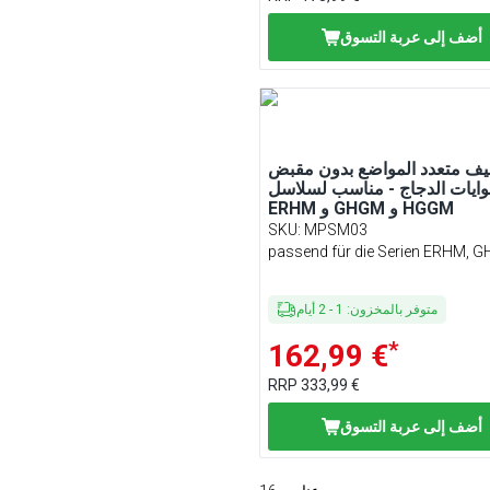
أضف إلى عربة التسوق
ف متعدد المواضع بدون مقبض
ايات الدجاج - مناسب لسلاسل
ERHM و GHGM و HGGM
SKU
:
MPSM03
passend für die Serien ERHM, 
HGGM
متوفر بالمخزون
:
1
-
2
أيام
*
162,99 €
RRP
333,99 €
أضف إلى عربة التسوق