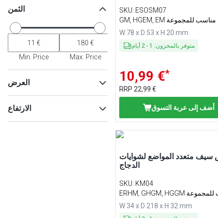
الثمن
SKU
:
ESOSM07
GM, HGEM, EM مناسب للمجموعة
W 78 x D 53 x H 20 mm
متوفر بالمخزون
:
1
-
2
أيام
Min. Price
Max. Price
*
10,99 €
العرض
RRP
22,99 €
أضف إلى عربة التسوق
الارتفاع
ماكس
Min
سيف متعدد المواضع لشوايات
ماكس
Min
الدجاج
SKU
:
KM04
ERHM مناسب للمجموعة
W 34 x D 218 x H 32 mm