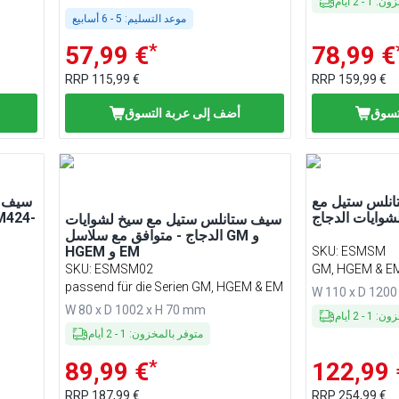
خزون
:
1
-
2
أيام
موعد التسليم:
5 - 6 أسابيع
*
57,99 €
78,99 €
RRP
115,99 €
RRP
159,99 €
تسوق
أضف إلى عربة التسوق
انلس ستيل مع
سيف و
شوايات الدجاج
سيف ستانلس ستيل مع سيخ لشوايات
الدجاج - متوافق مع سلاسل GM و
HGEM و EM
SKU
:
ESMSM
SKU
:
ESMSM02
passend für die Serien GM, HGEM & EM
W 110 x D 1200
W 80 x D 1002 x H 70 mm
خزون
:
1
-
2
أيام
متوفر بالمخزون
:
1
-
2
أيام
*
89,99 €
122,99 
RRP
187,99 €
RRP
254,99 €