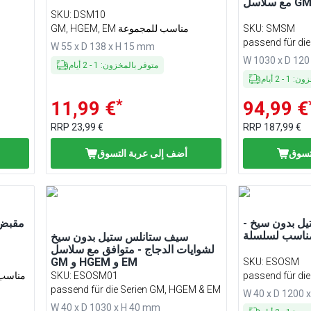
SKU
:
DSM10
SMSM
:
SKU
GM, HGEM, EM مناسب للمجموعة
passend für di
W 55 x D 138 x H 15 mm
W 1030 x D 120
متوفر بالمخزون
:
1
-
2
أيام
خزون
:
1
-
2
أيام
*
11,99 €
94,99 €
RRP
23,99 €
RRP
187,99 €
تسوق
أضف إلى عربة التسوق
ل بدون سيخ -
مقبض 
سيف ستانلس ستيل بدون سيخ
لشوايات الدجاج - متوافق مع سلاسل
GM و HGEM و EM
SKU
:
ESOSM
passend für di
ESOSM01
:
SKU
, GHGM, HGGM
passend für die Serien GM, HGEM & EM
W 40 x D 1200 
W 40 x D 1030 x H 40 mm