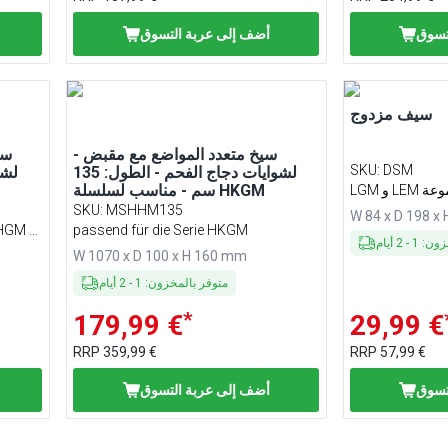
تسوق
أضف إلى عربة التسوق
سيف مزدوج
سيخ متعدد المواضع مع مقبض -
سي
SKU
:
DSM
لشوايات دجاج الفحم - الطول: 135
لشو
سم - مناسب لسلسلة HKGM
مجموعة
SKU
:
MSHHM135
W 84 x D 198 x
GHGM &
passend für die Serie HKGM
خزون
:
1
-
2
أيام
W 1070 x D 100 x H 160 mm
متوفر بالمخزون
:
1
-
2
أيام
*
179,99 €
29,99 €
RRP
359,99 €
RRP
57,99 €
تسوق
أضف إلى عربة التسوق