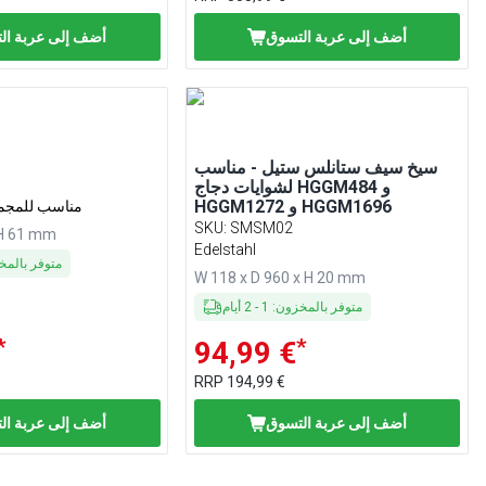
أضف إلى عربة التسوق
أضف إلى عربة ال
سيخ سيف ستانلس ستيل - مناسب
لشوايات دجاج HGGM484 و
HGGM1272 و HGGM1696
LGM و LEM مناسب لل
SKU
:
SMSM02
 H 61 mm
Edelstahl
متوفر بالم
W 118 x D 960 x H 20 mm
متوفر بالمخزون
:
1
-
2
أيام
*
*
94,99 €
RRP
194,99 €
أضف إلى عربة التسوق
أضف إلى عربة ال