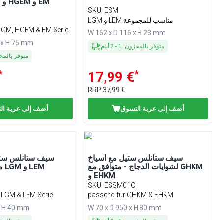
مع سلاسل GM و HGEM و EM
SKU
:
ESM
LGM و LEM مناسب للمجموعة
e GM, HGEM & EM Serie
W 162 x D 116 x H 23 mm
 x H 75 mm
متوفر بالمخزون
:
1
-
2
أيام
متوفر بالم
*
*
17,99 €
RRP
37,99 €
أضف إلى عربة التسوق
أضف إلى عربة ال
سيف ستانلس ستيل مع أسياخ
سيف ستانلس ستي
لشوايات الدجاج - متوافق مع GHKM
مناسب لسلسلة LGM و LEM
و EHKM
SKU
:
ESSM01C
e LGM & LEM Serie
passend für GHKM & EHKM
x H 40 mm
W 70 x D 950 x H 80 mm