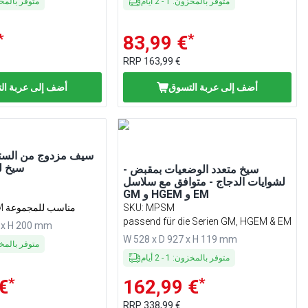
متوفر بالمخزون
:
1
-
2
أيام
متوفر بالم
*
*
83,99 €
RRP
163,99 €
أضف إلى عربة التسوق
أضف إلى عربة ال
سيف مزدوج من الست
سيخ ل
سيخ متعدد الوضعيات بمقبض -
لشوايات الدجاج - متوافق مع سلاسل
GM و HGEM و EM
MPSM
:
SKU
GM, HGEM & EM مناسب للمجموعة
passend für die Serien GM, HGEM & EM
 x H 200 mm
W 528 x D 927 x H 119 mm
متوفر بالم
متوفر بالمخزون
:
1
-
2
أيام
*
*
€
162,99 €
RRP
338,99 €