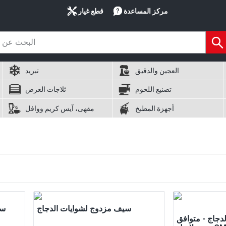
مركز المساعدة
قطع غيار
العجين والدقيق
تبريد
تصنيع اللحوم
ثلاجات العرض
أجهزة المطبخ
مقهى، آيس كريم ووافل
سيف مزدوج لشوايات الدجاج
سي
دجاج - متوافق