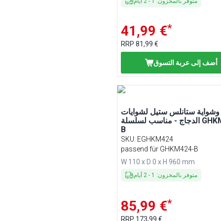
متوفر بالمخزون
:
1
-
2
أيام
*
41,99 €
RRP
81,99 €
أضف إلى عربة التسوق
شواية ستانلس ستيل لشوايات
الدجاج - مناسب لسلسلة GHKM424-
B
SKU
:
EGHKM424
passend für GHKM424-B
W 110 x D 0 x H 960 mm
متوفر بالمخزون
:
1
-
2
أيام
*
85,99 €
RRP
173,99 €