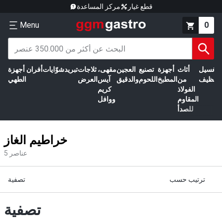
قطع غيار
مركز المساعدة
Menu
0
الغسيل
أثاث
أجهزة
تصنيع
العجين
مقهى،
ثلاجات
تبريد
شوّايات
أفران
أجهزة
التنظيف
من
المطبخ
اللحوم
والدقيق
آيس
العرض
الطهي
الفولاذ
كريم
المقاوم
ووافل
للصدأ
خراطيم الغاز
عناصر
5
ترتيب حسب
تصفية
تصفية