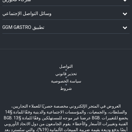
وسائل التواصل الإجتماعي
GGM GASTRO تطبيق
التواصل
تحذير قانوني
سياسة الخصوصية
شروط
العروض في المتجر الإلكتروني مخصصة حصريًا للعملاء التجاريين،
والسلطات، والجمعيات، والمؤسسات الاجتماعية والدينية وفقًا للمادة §14
BGB. عرضنا غير موجه للمستهلكين وفقًا للمادة §13 BGB. يخضع للتغييرات
الفنية وتغييرات الأسعار والأخطاء. يقوم الجامعون من دول الاتحاد الأوروبي
أيضًا بدفع وديعة بقيمة ضريبة المبيعات الألمانية (19%)، والتي ستُسترد بعد