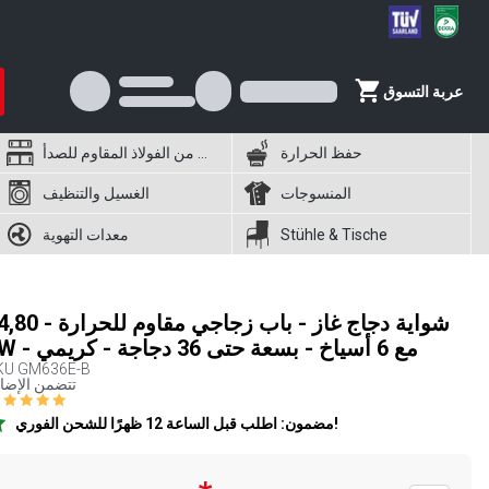
عربة التسوق
حفظ الحرارة
أثاث من الفولاذ المقاوم للصدأ
المنسوجات
الغسيل والتنظيف
Stühle & Tische
معدات التهوية
شواية دجاج غاز - باب زجاجي مقاوم لل
kW - مع 6 أسياخ - بسعة حتى 36 دجاجة - كريمي
KU
GM636E-B
تتضمن الإضا
مضمون: اطلب قبل الساعة 12 ظهرًا للشحن الفوري!