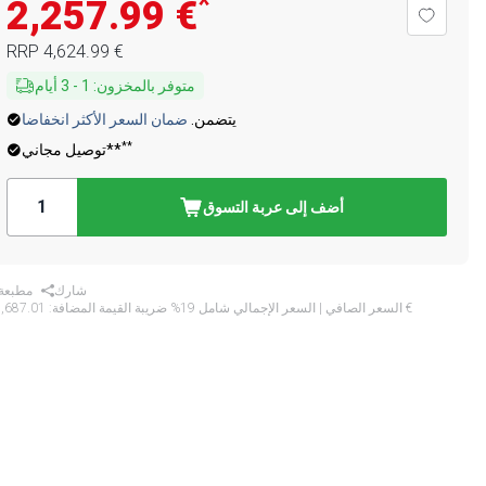
*
‏2,257.99 €
‏4,624.99 €
RRP
متوفر بالمخزون
:
1
-
3
أيام
يتضمن.
ضمان السعر الأكثر انخفاضا
**
توصيل مجاني**
أضف إلى عربة التسوق
شارك
مطبعة
‏2,687.01 €
* السعر الصافي | السعر الإجمالي شامل 19% ضريبة القيمة المضافة: