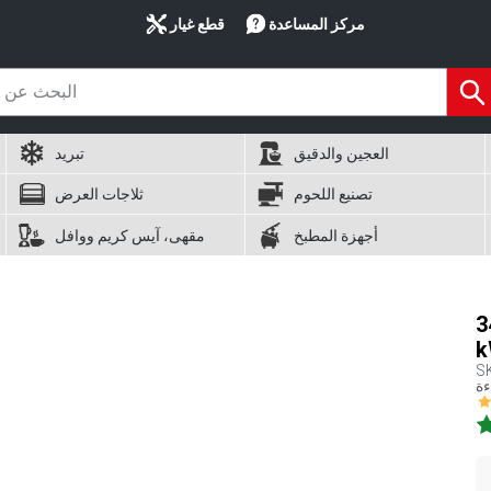
مركز المساعدة
قطع غيار
العجين والدقيق
تبريد
تصنيع اللحوم
ثلاجات العرض
أجهزة المطبخ
مقهى، آيس كريم ووافل
حرارة - 34,80
S
ءة