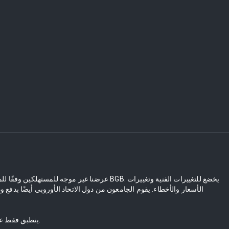
** ينطبق فقط على النطاق البري. بالنسبة لعمليات التسليم نحو الجزر، سيتم احتساب رسوم الجزيرة تلقائيا.