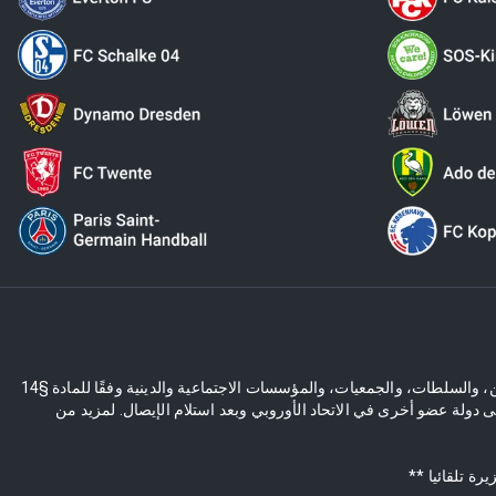
العروض في المتجر الإلكتروني مخصصة حصريًا للعملاء التجاريين، والسلطات، والجمعيات، والمؤسسات الاجتماعية والدينية وفقًا للمادة §14 BGB. عرضنا غير موجه للمستهلكين وفقًا للمادة §13 BGB. يخضع للتغييرات الفنية وتغييرات
مة ضريبة المبيعات الألمانية (19%)، والتي ستُسترد بعد وصول البضائع إلى دولة عضو أخرى في الاتحاد الأوروبي وبعد استلام الإيصال. لمزيد من