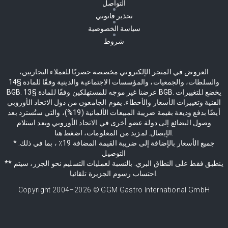
التواصل
تحذير قانوني
سياسة الخصوصية
شروط
العروض في المتجر الإلكتروني مخصصة حصريًا للعملاء التجاريين،
والسلطات، والجمعيات، والمؤسسات الاجتماعية والدينية وفقًا للمادة §14
BGB. عرضنا غير موجه للمستهلكين وفقًا للمادة §13 BGB. يخضع للتغييرات
الفنية وتغييرات الأسعار والأخطاء. يقوم الجامعون من دول الاتحاد الأوروبي
أيضًا بدفع وديعة بقيمة ضريبة المبيعات الألمانية (19%)، والتي ستُسترد بعد
وصول البضائع إلى دولة عضو أخرى في الاتحاد الأوروبي وبعد استلام
الإيصال. لمزيد من المعلومات، اضغط هنا.
* جميع الأسعار بالإضافة إلى ضريبة القيمة المضافة 19٪ ، بما في ذلك.
التوصيل
** ينطبق فقط على النطاق البري. بالنسبة لعمليات التسليم نحو الجزر، سيتم
احتساب رسوم الجزيرة تلقائيا.
Copyright 2004–
2026
© GGM Gastro International GmbH