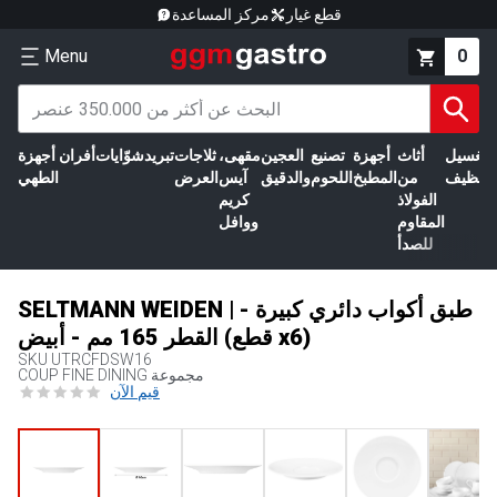
قطع غيار
مركز المساعدة
Menu
0
الغسيل
أثاث
أجهزة
تصنيع
العجين
مقهى،
ثلاجات
تبريد
شوّايات
أفران
أجهزة
التنظيف
من
المطبخ
اللحوم
والدقيق
آيس
العرض
الطهي
الفولاذ
كريم
المقاوم
ووافل
للصدأ
SELTMANN WEIDEN | طبق أكواب دائري كبيرة -
القطر 165 مم - أبيض (قطع x6)
SKU
UTRCFDSW16
COUP FINE DINING مجموعة
قيم الآن