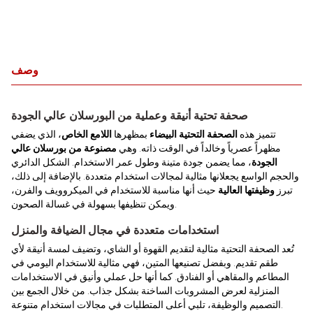
وصف
صحفة تحتية أنيقة وعملية من البورسلان عالي الجودة
تتميز هذه
الصحفة التحتية البيضاء
بمظهرها
اللامع الخاص
، الذي يضفي
مظهراً عصرياً وخالداً في الوقت ذاته. وهي
مصنوعة من بورسلان عالي
الجودة
، مما يضمن جودة متينة وطول عمر الاستخدام. الشكل الدائري
والحجم الواسع يجعلانها مثالية لمجالات استخدام متعددة. بالإضافة إلى ذلك،
تبرز
وظيفتها العالية
حيث أنها مناسبة للاستخدام في الميكروويف والفرن،
ويمكن تنظيفها بسهولة في غسالة الصحون.
استخدامات متعددة في مجال الضيافة والمنزل
تُعد الصحفة التحتية مثالية لتقديم القهوة أو الشاي، وتضيف لمسة أنيقة لأي
طقم تقديم. وبفضل تصنيعها المتين، فهي مثالية للاستخدام اليومي في
المطاعم والمقاهي أو الفنادق. كما أنها حل عملي وأنيق في الاستخدامات
المنزلية لعرض المشروبات الساخنة بشكل جذاب. من خلال الجمع بين
التصميم والوظيفة، تلبي أعلى المتطلبات في مجالات استخدام متنوعة.