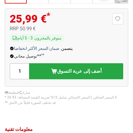
*
25,99 €
‏50.99 €
RRP
متوفر بالمخزون
:
3
-
5
أيام
يتضمن.
ضمان السعر الأكثر انخفاضا
**
توصيل مجاني**
أضف إلى عربة التسوق
شارك
مطبعة
‏30.93 €
* السعر الصافي | السعر الإجمالي شامل 19% ضريبة القيمة المضافة:
** قد تختلف الصورة قليلاً عن الأصل.
معلومات تقنية