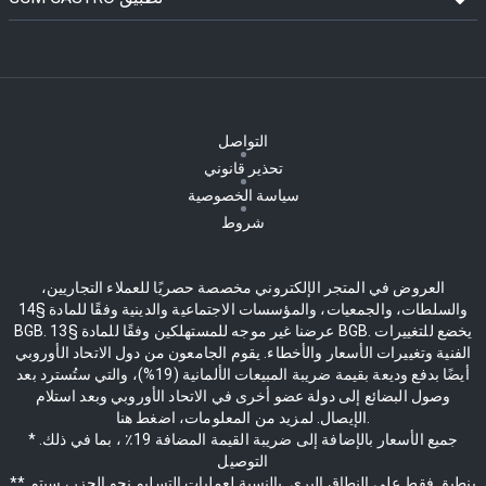
التواصل
تحذير قانوني
سياسة الخصوصية
شروط
العروض في المتجر الإلكتروني مخصصة حصريًا للعملاء التجاريين،
والسلطات، والجمعيات، والمؤسسات الاجتماعية والدينية وفقًا للمادة §14
BGB. عرضنا غير موجه للمستهلكين وفقًا للمادة §13 BGB. يخضع للتغييرات
الفنية وتغييرات الأسعار والأخطاء. يقوم الجامعون من دول الاتحاد الأوروبي
أيضًا بدفع وديعة بقيمة ضريبة المبيعات الألمانية (19%)، والتي ستُسترد بعد
وصول البضائع إلى دولة عضو أخرى في الاتحاد الأوروبي وبعد استلام
الإيصال. لمزيد من المعلومات، اضغط هنا.
* جميع الأسعار بالإضافة إلى ضريبة القيمة المضافة 19٪ ، بما في ذلك.
التوصيل
** ينطبق فقط على النطاق البري. بالنسبة لعمليات التسليم نحو الجزر، سيتم