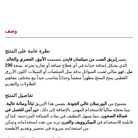
وصف
نظرة عامة على المنتج
يتميز
إبريق الصب من سيلتمان فايدن
بتصميمه
الأنيق، العصري والخالد
،
الذي يشكل إضافة جذابة في أي قطاع ضيافة أو تجارة تجزئة. بسعة
290
مل
، فهو مثالي لصب السوائل بدقة مثل الصلصات أو التتبيلات. اللون الأزرق
القطبي يمنح المنتج مظهراً منعشاً وجذاباً يتناسب جيداً مع مختلف مفاهيم
الطاولات والتقديم.
تفاصيل المنتج
مصنوع من
البورسلان عالي الجودة
، يضمن هذا الإبريق
ثباتاً ومتانة عالية
،
مما يجعله مثالياً للاستخدام المهني. بالإضافة إلى ذلك، فهو
آمن للغسل في
غسالة الصحون
، مما يسهل التنظيف في بيئات الضيافة المزدحمة. كما أن
قابليته للاستخدام في
الميكروويف والفرن
تزيد من تعدد استخداماته وتمكن
من استخدامه بمرونة في تحضير وتقديم الأطعمة.