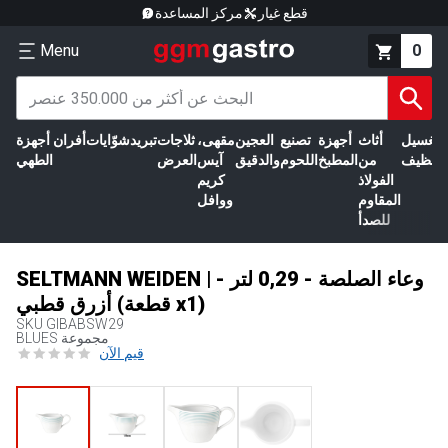
قطع غيار
مركز المساعدة
Menu
0
الغسيل
أثاث
أجهزة
تصنيع
العجين
مقهى،
ثلاجات
تبريد
شوّايات
أفران
أجهزة
التنظيف
من
المطبخ
اللحوم
والدقيق
آيس
العرض
الطهي
الفولاذ
كريم
المقاوم
ووافل
للصدأ
SELTMANN WEIDEN | وعاء الصلصة - 0,29 لتر -
أزرق قطبي (قطعة x1)
SKU
GIBABSW29
BLUES مجموعة
قيم الآن