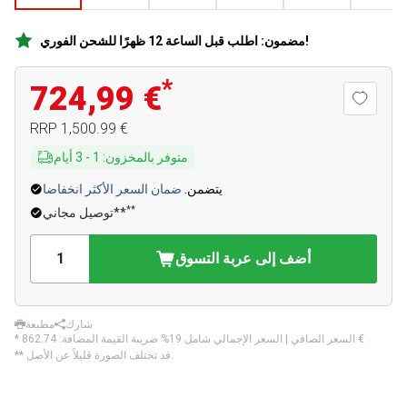
مضمون: اطلب قبل الساعة 12 ظهرًا للشحن الفوري!
*
724,99 €
‏1,500.99 €
RRP
متوفر بالمخزون
:
1
-
3
أيام
يتضمن.
ضمان السعر الأكثر انخفاضا
**
توصيل مجاني**
أضف إلى عربة التسوق
شارك
مطبعة
‏862.74 €
* السعر الصافي | السعر الإجمالي شامل 19% ضريبة القيمة المضافة:
** قد تختلف الصورة قليلاً عن الأصل.