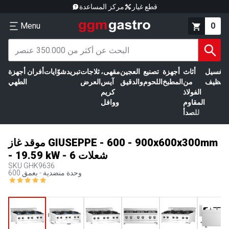
قطع غيار
مركز المساعدة
Menu
0
الغسيل
أثاث
أجهزة
تصنيع
العجين
مقهى،
ثلاجات
تبريد
شوّايات
أفران
أجهزة
التنظيف
من
المطبخ
اللحوم
والدقيق
آيس
العرض
الطهي
الفولاذ
كريم
المقاوم
ووافل
للصدأ
موقد غاز GIUSEPPE - 600 - 900x600x300mm
- 19.59 kW - 6 شعلات
SKU
GHK9636
وحدة منضدية - بعمق 600