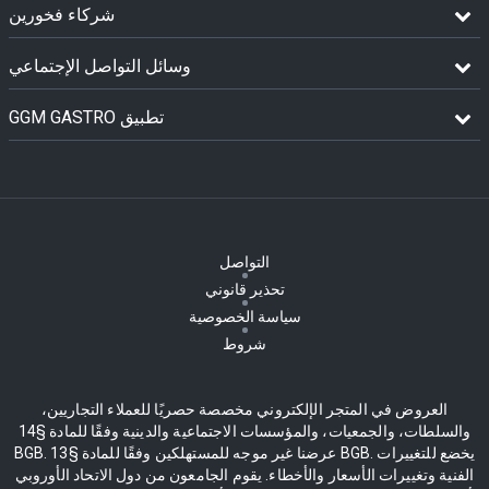
شركاء فخورين
وسائل التواصل الإجتماعي
GGM GASTRO تطبيق
التواصل
تحذير قانوني
سياسة الخصوصية
شروط
العروض في المتجر الإلكتروني مخصصة حصريًا للعملاء التجاريين،
والسلطات، والجمعيات، والمؤسسات الاجتماعية والدينية وفقًا للمادة §14
BGB. عرضنا غير موجه للمستهلكين وفقًا للمادة §13 BGB. يخضع للتغييرات
الفنية وتغييرات الأسعار والأخطاء. يقوم الجامعون من دول الاتحاد الأوروبي