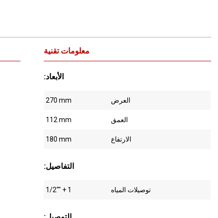
معلومات تقنية
:الأبعاد
العرض
270 mm
العمق
112 mm
الارتفاع
180 mm
:التفاصيل
توصيلات المياه
1/2"" + 1
:التوصيل