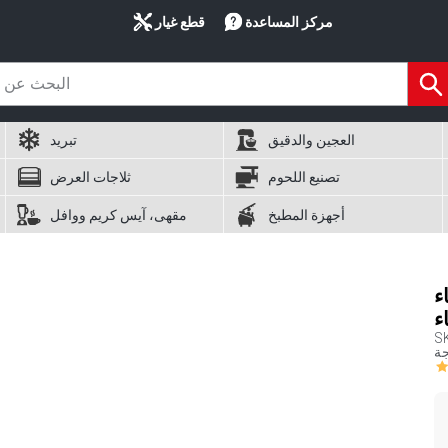
مركز المساعدة
قطع غيار
العجين والدقيق
تبريد
تصنيع اللحوم
ثلاجات العرض
أجهزة المطبخ
مقهى، آيس كريم ووافل
ء
ء
S
جة