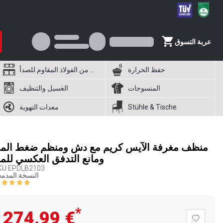
عربة التسوق
حفظ الحرارة
أثاث من الفولاذ المقاوم للصدأ
المنسوجات
الغسيل والتنظيف
Stühle & Tische
معدات التهوية
منظف مغرفة الآيس كريم مع دش ومنظم ضغط الما
ومانع التدفق العكسي للما
KU
EPDLB2103
النسخة المدم
*
‏274.99 €