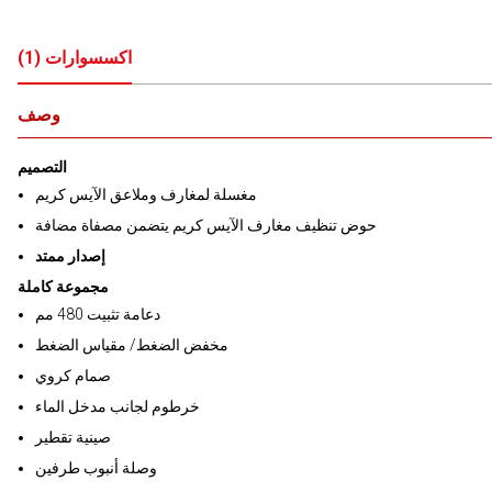
اكسسوارات
(
1
)
وصف
التصميم
مغسلة لمغارف وملاعق الآيس كريم
حوض تنظيف مغارف الآيس كريم يتضمن مصفاة مضافة
إصدار ممتد
مجموعة كاملة
دعامة تثبيت 480 مم
مخفض الضغط/ مقياس الضغط
صمام كروي
خرطوم لجانب مدخل الماء
صينية تقطير
وصلة أنبوب طرفين