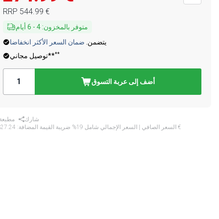
‏544.99 €
RRP
متوفر بالمخزون
:
4
-
6
أيام
يتضمن.
ضمان السعر الأكثر انخفاضا
**
توصيل مجاني**
أضف إلى عربة التسوق
شارك
مطبعة
‏327.24 €
* السعر الصافي | السعر الإجمالي شامل 19% ضريبة القيمة المضافة: