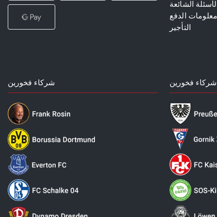
لأسئلة الشائعة
علومات الدفع
التأجير
شركاء فخورين
شركاء فخورين