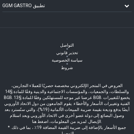
GGM GASTRO تطبيق
التواصل
تحذير قانوني
سياسة الخصوصية
شروط
العروض في المتجر الإلكتروني مخصصة حصريًا للعملاء التجاريين،
والسلطات، والجمعيات، والمؤسسات الاجتماعية والدينية وفقًا للمادة §14
BGB. عرضنا غير موجه للمستهلكين وفقًا للمادة §13 BGB. يخضع للتغييرات
الفنية وتغييرات الأسعار والأخطاء. يقوم الجامعون من دول الاتحاد الأوروبي
أيضًا بدفع وديعة بقيمة ضريبة المبيعات الألمانية (19%)، والتي ستُسترد بعد
وصول البضائع إلى دولة عضو أخرى في الاتحاد الأوروبي وبعد استلام
الإيصال. لمزيد من المعلومات، اضغط هنا.
* جميع الأسعار بالإضافة إلى ضريبة القيمة المضافة 19٪ ، بما في ذلك.
التوصيل