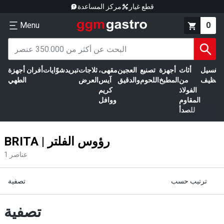
قطع غيار
مركز المساعدة
Menu
0
الغسيل
أثاث
أجهزة
تصنيع
العجين
مقهى،
ثلاجات
تبريد
شوّايات
أفران
أجهزة
التنظيف
من
المطبخ
اللحوم
والدقيق
آيس
العرض
الطهي
الفولاذ
كريم
المقاوم
ووافل
للصدأ
BRITA | رؤوس الفلتر
عناصر
1
ترتيب حسب
تصفية
تصفية