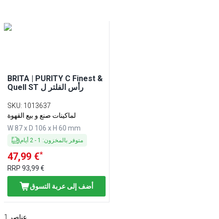
BRITA | PURITY C Finest &
Quell ST رأس الفلتر ل
SKU
:
1013637
لماكينات صنع و بيع القهوة
W 87 x D 106 x H 60 mm
متوفر بالمخزون
:
1
-
2
أيام
*
47,99 €
RRP
93,99 €
أضف إلى عربة التسوق
عناصر
1