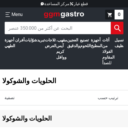
قطع غيار
مركز المساعدة
Menu
0
الغسيل
أثاث
أجهزة
تصنيع
العجين
مقهى،
ثلاجات
تبريد
شوّايات
أفران
أجهزة
التنظيف
من
المطبخ
اللحوم
والدقيق
آيس
العرض
الطهي
الفولاذ
كريم
المقاوم
ووافل
للصدأ
الحلويات والشوكولا
ترتيب حسب
تصفية
الحلويات والشوكولا