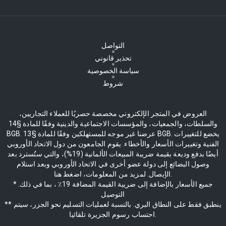
التواصل
تحذير قانوني
سياسة الخصوصية
شروط
العروض في المتجر الإلكتروني مخصصة حصريًا للعملاء التجاريين،
والسلطات، والجمعيات، والمؤسسات الاجتماعية والدينية وفقًا للمادة §14
BGB. عرضنا غير موجه للمستهلكين وفقًا للمادة §13 BGB. يخضع للتغييرات
الفنية وتغييرات الأسعار والأخطاء. يقوم الجامعون من دول الاتحاد الأوروبي
أيضًا بدفع وديعة بقيمة ضريبة المبيعات الألمانية (19%)، والتي ستُسترد بعد
وصول البضائع إلى دولة عضو أخرى في الاتحاد الأوروبي وبعد استلام
الإيصال. لمزيد من المعلومات، اضغط هنا.
* جميع الأسعار بالإضافة إلى ضريبة القيمة المضافة 19٪ ، بما في ذلك.
التوصيل
** ينطبق فقط على النطاق البري. بالنسبة لعمليات التسليم نحو الجزر، سيتم
احتساب رسوم الجزيرة تلقائيا.