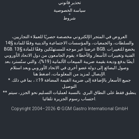
تحذير قانوني
سياسة الخصوصية
شروط
العروض في المتجر الإلكتروني مخصصة حصريًا للعملاء التجاريين،
والسلطات، والجمعيات، والمؤسسات الاجتماعية والدينية وفقًا للمادة §14
BGB. عرضنا غير موجه للمستهلكين وفقًا للمادة §13 BGB. يخضع للتغييرات
الفنية وتغييرات الأسعار والأخطاء. يقوم الجامعون من دول الاتحاد الأوروبي
أيضًا بدفع وديعة بقيمة ضريبة المبيعات الألمانية (19%)، والتي ستُسترد بعد
وصول البضائع إلى دولة عضو أخرى في الاتحاد الأوروبي وبعد استلام
الإيصال. لمزيد من المعلومات، اضغط هنا.
* جميع الأسعار بالإضافة إلى ضريبة القيمة المضافة 19٪ ، بما في ذلك.
التوصيل
** ينطبق فقط على النطاق البري. بالنسبة لعمليات التسليم نحو الجزر، سيتم
احتساب رسوم الجزيرة تلقائيا.
Copyright 2004–
2026
© GGM Gastro International GmbH