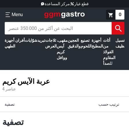
قطع غيار
مركز المساعدة
Menu
0
الغسيل
أثاث
أجهزة
تصنيع
العجين
مقهى،
ثلاجات
تبريد
شوّايات
أفران
أجهزة
التنظيف
من
المطبخ
اللحوم
والدقيق
آيس
العرض
الطهي
الفولاذ
كريم
المقاوم
ووافل
للصدأ
عربة الآيس كريم
عناصر
4
ترتيب حسب
تصفية
تصفية