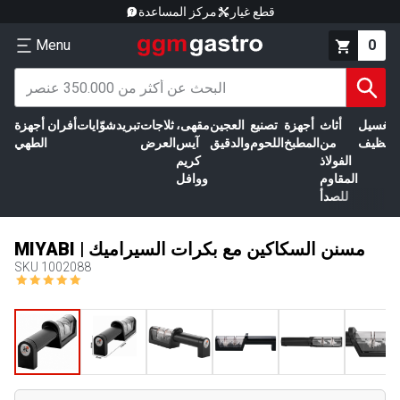
قطع غيار
مركز المساعدة
Menu
0
الغسيل
أثاث
أجهزة
تصنيع
العجين
مقهى،
ثلاجات
تبريد
شوّايات
أفران
أجهزة
التنظيف
من
المطبخ
اللحوم
والدقيق
آيس
العرض
الطهي
الفولاذ
كريم
المقاوم
ووافل
للصدأ
MIYABI | مسنن السكاكين مع بكرات السيراميك
SKU
1002088