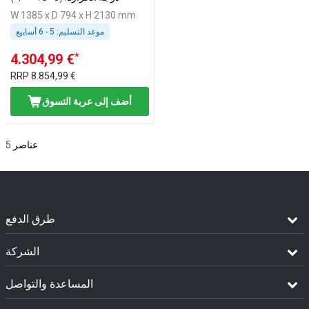
تلقائية، شاشة رقمية، HACCP
W 1385 x D 794 x H 2130 mm
موعد التسليم:
5 - 6 أسابيع
*
4.304,99 €
RRP
8.854,99 €
أضف إلى عربة التسوق
عناصر
5
طرق الدفع
الشركة
المساعدة والتواصل