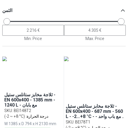
الثمن
Min. Price
Max. Price
ثلاجة مخابز ستانلس ستيل -
EN 600x400 - 1385 mm -
1240 L - مع بابان
ثلاجة مخابز ستانلس ستيل -
SKU
:
BEI148T2
EN 600x400 - 687 mm - 560
L - -2…+8 °C - مع باب واحد -
(-2 ~ +8 °C) :درجة الحرارة
تبريد هوائي، قفل، شاشة عرض
SKU
:
BEI78T1
W 1385 x D 794 x H 2130 mm
رقمية، تحكم HACCP، إزالة
(-2 ~ +8 °C) :درجة الحرارة