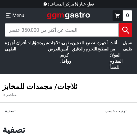
قطع غيار
مركز المساعدة
Menu
0
الغسيل
أثاث
أجهزة
تصنيع
العجين
مقهى،
ثلاجات
تبريد
شوّايات
أفران
أجهزة
التنظيف
من
المطبخ
اللحوم
والدقيق
آيس
العرض
الطهي
الفولاذ
كريم
المقاوم
ووافل
للصدأ
ثلاجات/ مجمدات للمخابز
عناصر
5
ترتيب حسب
تصفية
تصفية