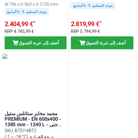
كمبروسر عالي الأداء
W 796 x D 960 x H 2130 mm
موعد التسليم:
5 - 6 أسابيع
موعد التسليم:
5 - 6 أسابيع
*
*
2.404,99 €
2.819,99 €
RRP
4.745,99 €
RRP
5.794,99 €
أضف إلى عربة التسوق
أضف إلى عربة التسوق
مجمد مخابز ستانلس ستيل
PREMIUM - EN 600x400 -
1385 mm - 1240 L - حتى
-18…-1 °C - مع بابان - توفير
SKU
:
BTEI148T2
للطاقة، تبريد هوائي، إزالة جليد
(-1 ~ -18 °C) :درجة الحرارة