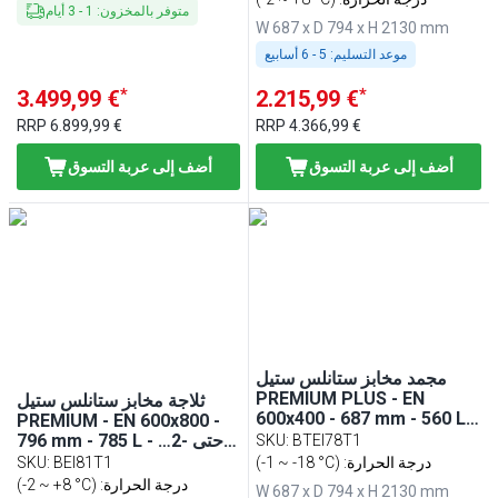
متوفر بالمخزون
:
1
-
3
أيام
جليد تلقائية
W 687 x D 794 x H 2130 mm
موعد التسليم:
5 - 6 أسابيع
*
*
3.499,99 €
2.215,99 €
RRP
6.899,99 €
RRP
4.366,99 €
أضف إلى عربة التسوق
أضف إلى عربة التسوق
مجمد مخابز ستانلس ستيل
PREMIUM PLUS - EN
ثلاجة مخابز ستانلس ستيل
600x400 - 687 mm - 560 L -
PREMIUM - EN 600x800 -
حتى -18…-1 °C - مع باب واحد
796 mm - 785 L - حتى -2…
SKU
:
BTEI78T1
+8 °C - مع باب واحد - تبريد
(-1 ~ -18 °C) :درجة الحرارة
BEI81T1
:
SKU
هوائي، شاشة رقمية، HACCP،
(-2 ~ +8 °C) :درجة الحرارة
W 687 x D 794 x H 2130 mm