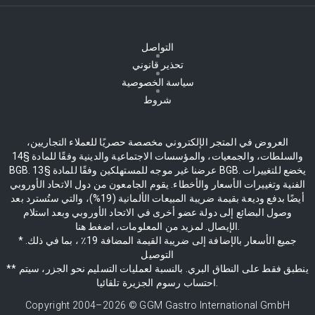
التواصل
تحذير قانوني
سياسة الخصوصية
شروط
العروض في المتجر الإلكتروني مخصصة حصريًا للعملاء التجاريين،
والسلطات، والجمعيات، والمؤسسات الاجتماعية والدينية وفقًا للمادة §14
BGB. عرضنا غير موجه للمستهلكين وفقًا للمادة §13 BGB. يخضع للتغييرات
الفنية وتغييرات الأسعار والأخطاء. يقوم الجامعون من دول الاتحاد الأوروبي
أيضًا بدفع وديعة بقيمة ضريبة المبيعات الألمانية (19%)، والتي ستُسترد بعد
وصول البضائع إلى دولة عضو أخرى في الاتحاد الأوروبي وبعد استلام
الإيصال. لمزيد من المعلومات، اضغط هنا.
* جميع الأسعار بالإضافة إلى ضريبة القيمة المضافة 19٪ ، بما في ذلك.
التوصيل
** ينطبق فقط على النطاق البري. بالنسبة لعمليات التسليم نحو الجزر، سيتم
احتساب رسوم الجزيرة تلقائيا.
Copyright 2004–
2026
© GGM Gastro International GmbH