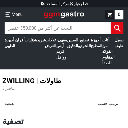
قطع غيار
مركز المساعدة
Menu
0
الغسيل
أثاث
أجهزة
تصنيع
العجين
مقهى،
ثلاجات
تبريد
شوّايات
أفران
أجهزة
التنظيف
من
المطبخ
اللحوم
والدقيق
آيس
العرض
الطهي
الفولاذ
كريم
المقاوم
ووافل
للصدأ
ZWILLING | طاولات
عناصر
3
ترتيب حسب
تصفية
تصفية