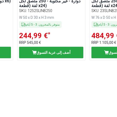
دوارة - غير مكتوبة - 250 ملصق لكل
دوارة - غير مكتوبة - 250 ملصق لكل
دوارة - 250 ملصق لكل لفة (قطع x6)
(قطعة x24)
لفة (قطعة x24)
SKU
:
1252SLINB250
SKU
:
23SLINB2
W 50 x D 30 x H 3 mm
W 76 x D 50 x 
خزون
:
3
-
5
أيام
متوفر بالمخزون
:
3
-
5
أيام
*
244,99 €
484,99 
RRP
545,00 €
RRP
1.105,00 €
تسوق
أضف إلى عربة التسوق