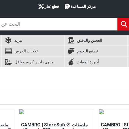
مركز المساعدة
قطع غيار
العجين والدقيق
تبريد
تصنيع اللحوم
ثلاجات العرض
أجهزة المطبخ
مقهى، آيس كريم ووافل
CAMBRO® ملصقات
CAMBRO | StoreSafe® ملصقات