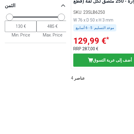
الثمن
SKU
:
23SLB6250
W 76 x D 50 x H 3 mm
موعد التسليم:
5 - 6 أسابيع
Min. Price
Max. Price
*
129,99 €
RRP
287,00 €
أضف إلى عربة التسوق
عناصر
4