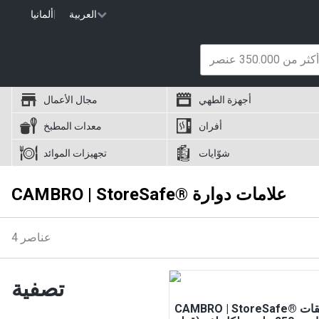
العربية
|
ألمانيا
أجهزة الطهي
مجال الأعمال
أفران
معدات المطبخ
شوّايات
تجهيزات الموائد
CAMBRO | StoreSafe® علامات دوارة
عناصر
4
تصفية
CAMBRO | StoreSafe® ملصقات