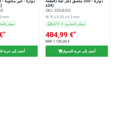
دوارة - 250 ملصق لكل لفة (قطعة
x24)
لفة 
50
SKU
:
23SLB250
H 3 mm
W 76 x D 50 x H 3 mm
متوفر بالمخزون
:
3
-
5
أيام
متوفر بالم
*
*
€
484,99 €
RRP
1.105,00 €
أضف إلى عربة التسوق
أضف إلى عربة ال