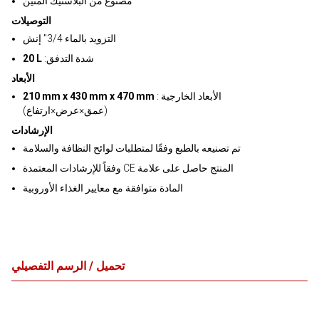
مصنوع من البلاستيك المتين
التوصيلات
التزويد بالماء 3/4" إنش
:شدة التدفق
20 L
الأبعاد
: الأبعاد الخارجية
210 mm x 430 mm x 470 mm
(عمق×عرض×ارتفاع)
الإرشادات
تم تصنيعه بالطبع وفقًا لمتطلبات لوائح النظافة والسلامة
وفقاً للإرشادات المعتمدة CE المنتج حاصل على علامة
المادة متوافقة مع معايير الغذاء الأوروبية
تحميل / الرسم التفصيلي