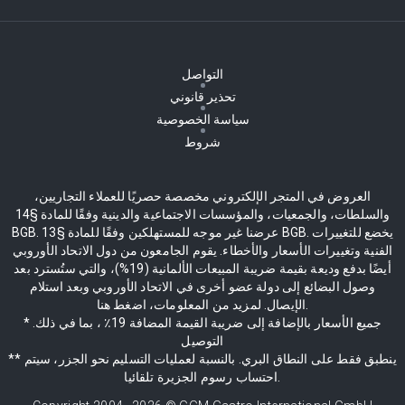
التواصل
تحذير قانوني
سياسة الخصوصية
شروط
العروض في المتجر الإلكتروني مخصصة حصريًا للعملاء التجاريين،
والسلطات، والجمعيات، والمؤسسات الاجتماعية والدينية وفقًا للمادة §14
BGB. عرضنا غير موجه للمستهلكين وفقًا للمادة §13 BGB. يخضع للتغييرات
الفنية وتغييرات الأسعار والأخطاء. يقوم الجامعون من دول الاتحاد الأوروبي
أيضًا بدفع وديعة بقيمة ضريبة المبيعات الألمانية (19%)، والتي ستُسترد بعد
وصول البضائع إلى دولة عضو أخرى في الاتحاد الأوروبي وبعد استلام
الإيصال. لمزيد من المعلومات، اضغط هنا.
* جميع الأسعار بالإضافة إلى ضريبة القيمة المضافة 19٪ ، بما في ذلك.
التوصيل
** ينطبق فقط على النطاق البري. بالنسبة لعمليات التسليم نحو الجزر، سيتم
احتساب رسوم الجزيرة تلقائيا.