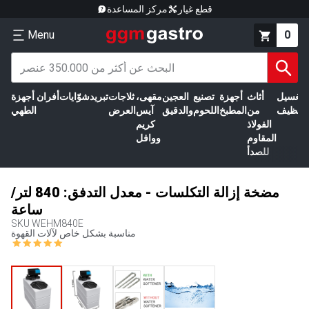
قطع غيار
مركز المساعدة
Menu
0
الغسيل
أثاث
أجهزة
تصنيع
العجين
مقهى،
ثلاجات
تبريد
شوّايات
أفران
أجهزة
التنظيف
من
المطبخ
اللحوم
والدقيق
آيس
العرض
الطهي
الفولاذ
كريم
المقاوم
ووافل
للصدأ
مضخة إزالة التكلسات - معدل التدفق: 840 لتر/
ساعة
SKU
WEHM840E
مناسبة بشكل خاص لآلات القهوة