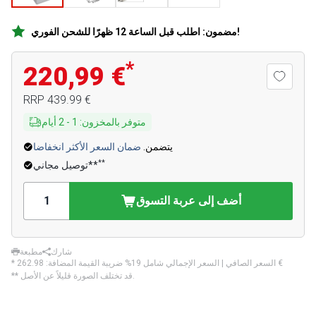
مضمون: اطلب قبل الساعة 12 ظهرًا للشحن الفوري!
*
220,99 €
‏439.99 €
RRP
متوفر بالمخزون
:
1
-
2
أيام
يتضمن.
ضمان السعر الأكثر انخفاضا
**
توصيل مجاني**
أضف إلى عربة التسوق
شارك
مطبعة
‏262.98 €
* السعر الصافي | السعر الإجمالي شامل 19% ضريبة القيمة المضافة:
** قد تختلف الصورة قليلاً عن الأصل.