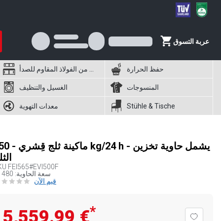
عربة التسوق
حفظ الحرارة
أثاث من الفولاذ المقاوم للصدأ
المنسوجات
الغسيل والتنظيف
Stühle & Tische
معدات التهوية
ماكينة ثلج قِشري - 550 g/24 h
الثل
KU
FEI565#EVI500F
سعة الحاوية: 480 كغ
قيم الآن
*
‏5,559.99 €