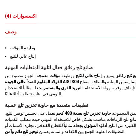
اكسسوارات
(
4
)
وصف
وظيفة المؤقت
إنتاج عالي للثلج
صانع ثلج رقائق فعال لتلبية المتطلبات المهنية
ع ثلج رقائق
يتميز بـ
إنتاج عالي للثلج
ووظيفة
مؤقت مدمجة
. الجهاز مصنوع من
مما يضمن المتانة والنظافة. مفتاح
الفولاذ المقاوم للصدأ عالي الجودة AISI 304
إيقاف يوفر سهولة الاستخدام.
التبريد القوي والمستمر
يجعله مثالياً للاستخدام
اليومي في بيئات تتطلب أداءً عاليًا.
تطبيقات متعددة مع حاوية تخزين ثلج عملية
من المجموعة
حاوية تخزين ثلج بسعة 480 كجم
تعمل على تحسين توفير الثلج.
انع ثلج الرقاقات مناسب بشكل خاص للاستخدام المهني حيث تتطلب الكميات
لكبيرة من الثلج. أداؤه
الموثوق
يجعله مثالياً للقطاع الفندقي، تجارة الأسماك أو
.
التطبيقات الطبية. الجمع بين الكفاءة والمتانة يضمن
توفير ثلج دائم وآمن