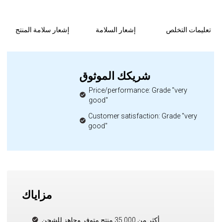
تعليمات التخلص
إشعار السلامة
إشعار سلامة المنتج
شريكك الموثوق
Price/performance: Grade "very
good"
Customer satisfaction: Grade "very
good"
مزاياك
أكثر من 35,000 منتج متوفر وجاهز للشحن