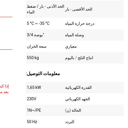
الحد الأدنى - بار / ضغط
الحد الأقصى - بار
الماء
درجة حرارة المياه
5 °C ~ -35 °C
وصلة المياه
بوصة 3/4"
معياري
سعة الخزان
انتاج الثلج / باليوم
550 kg
:معلومات التوصيل
إذا ك
القدرة الكهربائية
1,65 kW
الجهد الكهربائي
230V
الحالة (ن)
1N~/PE
التردد
50 Hz