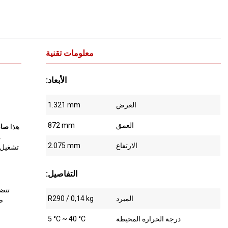
معلومات تقنية
:الأبعاد
العرض
1.321 mm
العمق
872 mm
هذا
صان
الارتفاع
2.075 mm
تشغيل/
:التفاصيل
تتض
المبرد
R290 / 0,14 kg
ص
ا
درجة الحرارة المحيطة
5 °C ~ 40 °C