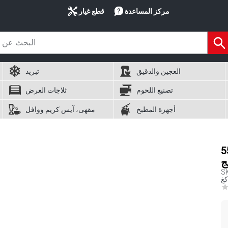
مركز المساعدة
قطع غيار
العجين والدقيق
تبريد
تصنيع اللحوم
ثلاجات العرض
أجهزة المطبخ
مقهى، آيس كريم ووافل
k - يشمل حاوية تخزين
ج
S