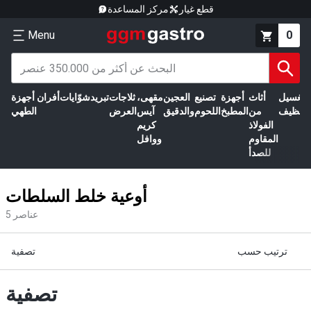
قطع غيار
مركز المساعدة
Menu
0
الغسيل
أثاث
أجهزة
تصنيع
العجين
مقهى،
ثلاجات
تبريد
شوّايات
أفران
أجهزة
التنظيف
من
المطبخ
اللحوم
والدقيق
آيس
العرض
الطهي
الفولاذ
كريم
المقاوم
ووافل
للصدأ
أوعية خلط السلطات
عناصر
5
ترتيب حسب
تصفية
تصفية