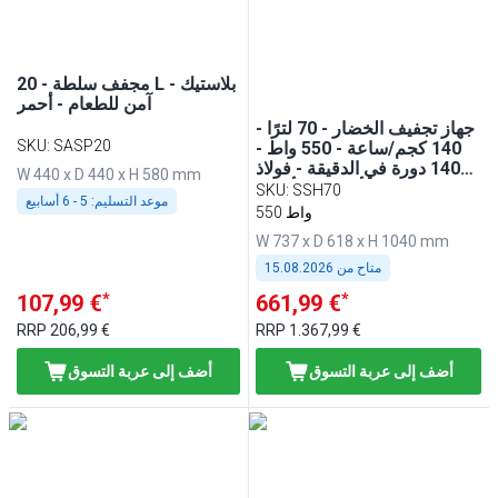
مجفف سلطة - 20 L - بلاستيك
آمن للطعام - أحمر
جهاز تجفيف الخضار - 70 لترًا -
SKU
:
SASP20
140 كجم/ساعة - 550 واط -
1400 دورة في الدقيقة - فولاذ
W 440 x D 440 x H 580 mm
مقاوم للصدأ - يشمل أنبوب
SKU
:
SSH70
موعد التسليم:
5 - 6 أسابيع
تصريف
550 واط
W 737 x D 618 x H 1040 mm
متاح من
15.08.2026
*
*
107,99 €
661,99 €
RRP
206,99 €
RRP
1.367,99 €
أضف إلى عربة التسوق
أضف إلى عربة التسوق