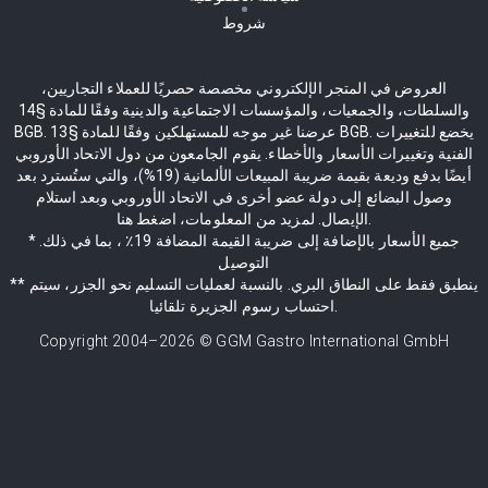
شروط
العروض في المتجر الإلكتروني مخصصة حصريًا للعملاء التجاريين،
والسلطات، والجمعيات، والمؤسسات الاجتماعية والدينية وفقًا للمادة §14
BGB. عرضنا غير موجه للمستهلكين وفقًا للمادة §13 BGB. يخضع للتغييرات
الفنية وتغييرات الأسعار والأخطاء. يقوم الجامعون من دول الاتحاد الأوروبي
أيضًا بدفع وديعة بقيمة ضريبة المبيعات الألمانية (19%)، والتي ستُسترد بعد
وصول البضائع إلى دولة عضو أخرى في الاتحاد الأوروبي وبعد استلام
الإيصال. لمزيد من المعلومات، اضغط هنا.
* جميع الأسعار بالإضافة إلى ضريبة القيمة المضافة 19٪ ، بما في ذلك.
التوصيل
** ينطبق فقط على النطاق البري. بالنسبة لعمليات التسليم نحو الجزر، سيتم
احتساب رسوم الجزيرة تلقائيا.
Copyright 2004–
2026
© GGM Gastro International GmbH