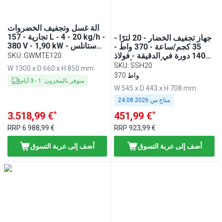
آلة غسل وتجفيف الخضروات
تجارية - 157 L - 4 - 20 kg/h -
جهاز تجفيف الخضار - 20 لترًا -
380 V - 1,90 kW - ستانلس
35 كجم/ساعة - 370 واط -
ستيل
1400 دورة في الدقيقة - فولاذ
SKU
:
GWMTE120
مقاوم للصدأ - يشمل أنبوب
SKU
:
SSH20
W 1300 x D 660 x H 850 mm
تصريف
370 واط
متوفر بالمخزون
:
1
-
3
أيام
W 545 x D 443 x H 708 mm
متاح من
24.08.2026
*
*
3.518,99 €
451,99 €
RRP
6.988,99 €
RRP
923,99 €
أضف إلى عربة التسوق
أضف إلى عربة التسوق