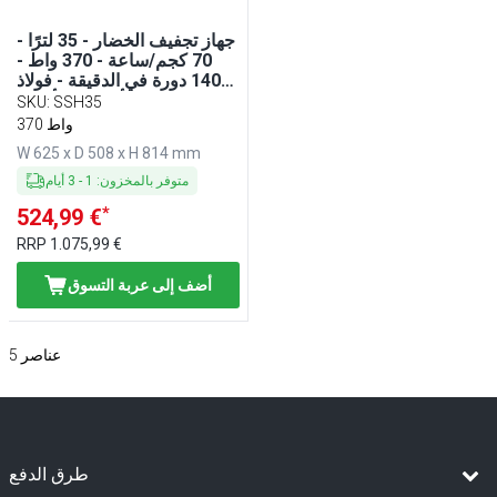
جهاز تجفيف الخضار - 35 لترًا -
70 كجم/ساعة - 370 واط -
1400 دورة في الدقيقة - فولاذ
مقاوم للصدأ - يشمل أنبوب
SKU
:
SSH35
تصريف
370 واط
W 625 x D 508 x H 814 mm
متوفر بالمخزون
:
1
-
3
أيام
*
524,99 €
RRP
1.075,99 €
أضف إلى عربة التسوق
عناصر
5
طرق الدفع