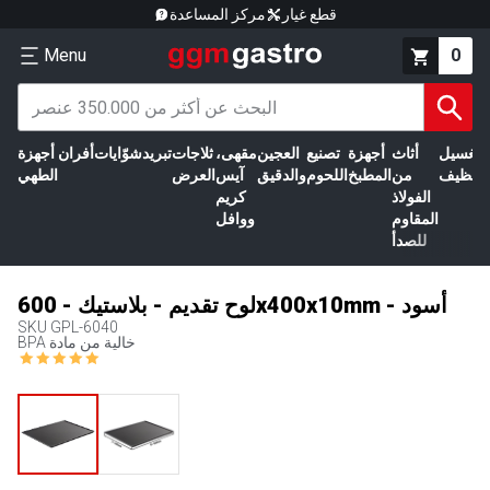
قطع غيار
مركز المساعدة
Menu
0
الغسيل
أثاث
أجهزة
تصنيع
العجين
مقهى،
ثلاجات
تبريد
شوّايات
أفران
أجهزة
التنظيف
من
المطبخ
اللحوم
والدقيق
آيس
العرض
الطهي
الفولاذ
كريم
المقاوم
ووافل
للصدأ
لوح تقديم - بلاستيك - 600x400x10mm - أسود
SKU
GPL-6040
BPA خالية من مادة