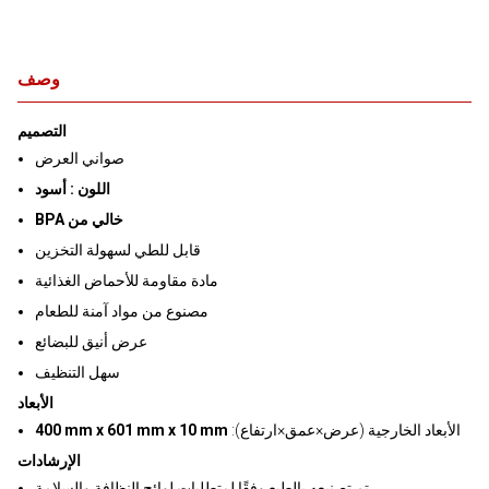
وصف
التصميم
صواني العرض
اللون : أسود
BPA خالي من
قابل للطي لسهولة التخزين
مادة مقاومة للأحماض الغذائية
مصنوع من مواد آمنة للطعام
عرض أنيق للبضائع
سهل التنظيف
الأبعاد
:الأبعاد الخارجية (عرض×عمق×ارتفاع)
400 mm x 601 mm x 10 mm
الإرشادات
تم تصنيعه بالطبع وفقًا لمتطلبات لوائح النظافة والسلامة