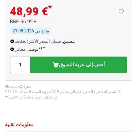
*
48,99 €
‏96.99 €
RRP
متاح من
21.08.2026
يتضمن.
ضمان السعر الأكثر انخفاضا
**
توصيل مجاني**
أضف إلى عربة التسوق
شارك
مطبعة
‏58.30 €
* السعر الصافي | السعر الإجمالي شامل 19% ضريبة القيمة المضافة:
** قد تختلف الصورة قليلاً عن الأصل.
معلومات تقنية