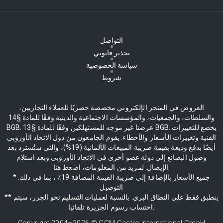
التواصل
تحذير قانوني
سياسة الخصوصية
شروط
العروض في المتجر الإلكتروني مخصصة حصريًا للعملاء التجاريين،
والسلطات، والجمعيات، والمؤسسات الاجتماعية والدينية وفقًا للمادة §14
BGB. عرضنا غير موجه للمستهلكين وفقًا للمادة §13 BGB. يخضع للتغييرات
الفنية وتغييرات الأسعار والأخطاء. يقوم الجامعون من دول الاتحاد الأوروبي
أيضًا بدفع وديعة بقيمة ضريبة المبيعات الألمانية (19%)، والتي ستُسترد بعد
وصول البضائع إلى دولة عضو أخرى في الاتحاد الأوروبي وبعد استلام
الإيصال. لمزيد من المعلومات، اضغط هنا.
* جميع الأسعار بالإضافة إلى ضريبة القيمة المضافة 19٪ ، بما في ذلك.
التوصيل
** ينطبق فقط على النطاق البري. بالنسبة لعمليات التسليم نحو الجزر، سيتم
احتساب رسوم الجزيرة تلقائيا.
Copyright 2004–
2026
© GGM Gastro International GmbH