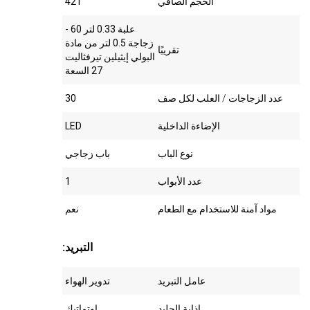
الحجم الصافي
42 l
علبة 0.33 لتر 60 -
زجاجة 0.5 لتر من مادة
تقريبًا
البولي إيثيلين تيرفثاليت
27 السعة
عدد الزجاجات / العلب لكل صف
30
الإضاءة الداخلية
LED
نوع الباب
باب زجاجي
عدد الأبواب
1
مواد آمنة للاستخدام مع الطعام
نعم
:التبريد
عامل التبريد
تدوير الهواء
إذابة الجليد
اوتماتيك