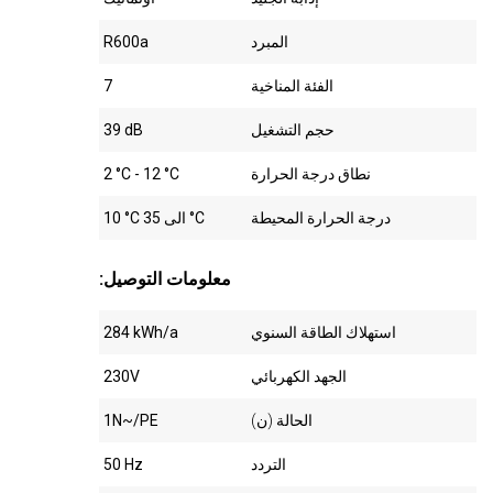
المبرد
R600a
الفئة المناخية
7
حجم التشغيل
39 dB
نطاق درجة الحرارة
2 °C - 12 °C
درجة الحرارة المحيطة
10 °C الى 35 °C
:معلومات التوصيل
استهلاك الطاقة السنوي
284 kWh/a
الجهد الكهربائي
230V
الحالة (ن)
1N~/PE
التردد
50 Hz