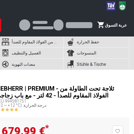
عربة التسوق
حفظ الحرارة
أثاث من الفولاذ المقاوم للصدأ
المنسوجات
الغسيل والتنظيف
Stühle & Tische
معدات التهوية
LIEBHERR | PREMIUM - ثلاجة تحت الطاولة 
الفولاذ المقاوم للصدأ - 42 لتر - مع باب زجاجي
KU
994581751
( +2 ~ +12 °C) :درجة الحرارة
*
‏679.99 €