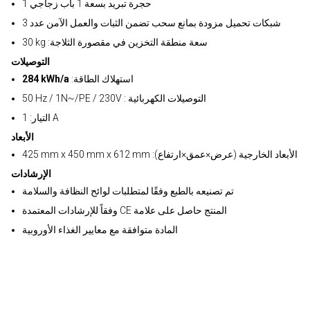
1 حجرة تبريد بسعة 1 باب زجاجي
3 شبكات تحميل مزودة بمانع سحب تضمن الثبات والعمل الآمن عدد
30 kg :سعة منطقة التخزين في مقصورة الثلاجة
التوصيلات
:استهلاك الطاقة
284 kWh/a
50 Hz / 1N~/PE / 230V : التوصيلات الكهربائية
التيار: 1 A
الأبعاد
425 mm x 450 mm x 612 mm :الأبعاد الخارجية (عرض×عمق×ارتفاع)
الإرشادات
تم تصنيعه بالطبع وفقًا لمتطلبات لوائح النظافة والسلامة
وفقاً للإرشادات المعتمدة CE المنتج حاصل على علامة
المادة متوافقة مع معايير الغذاء الأوروبية