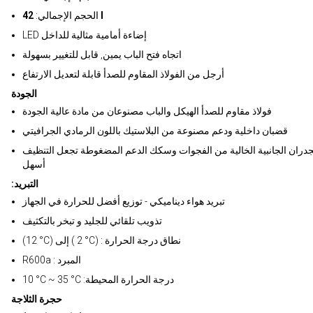
42 l
الحجم الإجمالي:
LED إضاءة أمامية مثالية للداخل
اتجاه فتح الباب يمين, قابل للتغيير بسهولة
أرجل من الفولاذ المقاوم للصدأ قابلة لتعديل الارتفاع
الجودة
فولاذ مقاوم للصدأ الهيكل والباب مصنوعان من مادة عالية الجودة
قضبان داخلية ودعم مصنوعة من البلاستيك باللون الرمادي الجرافيتي
جدران الجانبية الخالية من الفجوات وسكك الدعم المضغوطة تجعل التنظيف
أسهل
:التبريد
تبريد هواء ديناميكي - توزيع أفضل للحرارة في الجهاز
تذويب تلقائي للجليد و تبخر بالتكثيف
(12 °C) إلى ( 2 °C) : نطاق درجة الحرارة
R600a : المبرد
10 °C ~ 35 °C :درجة الحرارة المحيطة
حجرة الثلاجة