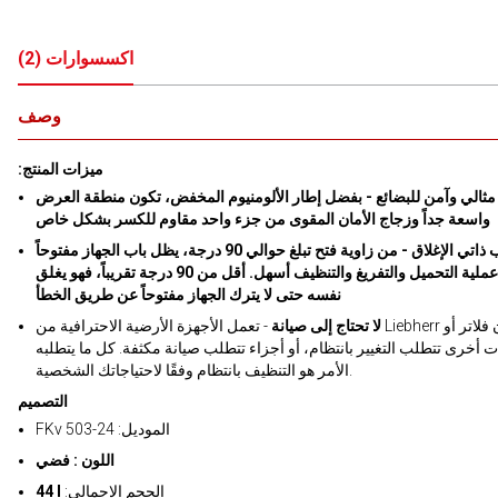
اكسسوارات
(
2
)
وصف
:ميزات المنتج
الي وآمن للبضائع - بفضل إطار الألومنيوم المخفض، تكون منطقة العرض
واسعة جداً وزجاج الأمان المقوى من جزء واحد مقاوم للكسر بشكل خاص
باب ذاتي الإغلاق - من زاوية فتح تبلغ حوالي 90 درجة، يظل باب الجهاز مفتوحاً
ويجعل عملية التحميل والتفريغ والتنظيف أسهل. أقل من 90 درجة تقريباً، فهو يغلق
نفسه حتى لا يترك الجهاز مفتوحاً عن طريق الخطأ
لا تحتاج إلى صيانة
- تعمل الأجهزة الأرضية الاحترافية من Liebherr بدون فلاتر أو
 أخرى تتطلب التغيير بانتظام، أو أجزاء تتطلب صيانة مكثفة. كل ما يتطلبه
الأمر هو التنظيف بانتظام وفقًا لاحتياجاتك الشخصية.
التصميم
FKv 503-24 :الموديل
اللون : فضي
:الحجم الإجمالي
44 l