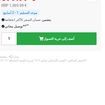
‏1,369.99 €
RRP
موعد التسليم:
1 - 2 أسابيع
يتضمن.
ضمان السعر الأكثر انخفاضا
**
توصيل مجاني**
أضف إلى عربة التسوق
شارك
مطبعة
‏809.19 €
* السعر الصافي | السعر الإجمالي شامل 19% ضريبة القيمة المضافة: