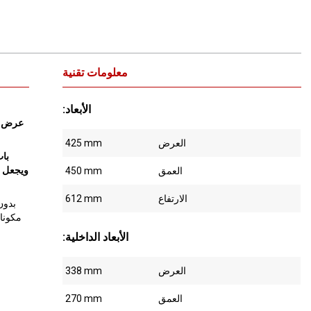
معلومات تقنية
:الأبعاد
عرض مث
العرض
425 mm
العمق
450 mm
الارتفاع
612 mm
مكونات
:الأبعاد الداخلية
العرض
338 mm
العمق
270 mm