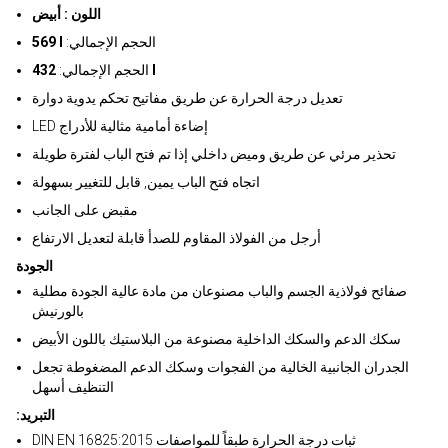
اللون : أبيض
:الحجم الإجمالي
569 l
432 l
الحجم الإجمالي:
تعديل درجة الحرارة عن طريق مفاتيح تحكم يدوية دوارة
LED إضاءة أمامية مثالية للأدراج
تحذير مرئي عن طريق وميض داخلي إذا تم فتح الباب لفترة طويلة
اتجاه فتح الباب يمين, قابل للتغيير بسهولة
مقبض على الجانب
أرجل من الفولاذ المقاوم للصدأ قابلة لتعديل الارتفاع
الجودة
صفائح فولاذية الجسم والباب مصنوعان من مادة عالية الجودة مطلية
بالورنيش
سكك الدعم والسكك الداخلية مصنوعة من البلاستيك باللون الأبيض
الجدران الجانبية الخالية من الفجوات وسكك الدعم المضغوطة تجعل
التنظيف أسهل
:التبريد
DIN EN 16825:2015 ثبات درجة الحرارة طبقاً للمواصفات