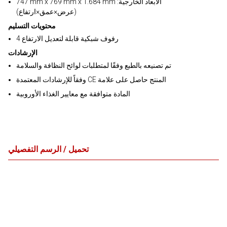
747 mm x 769 mm x 1.684 mm :الأبعاد الخارجية
(عرض×عمق×ارتفاع)
محتويات التسليم
4 رفوف شبكية قابلة لتعديل الارتفاع
الإرشادات
تم تصنيعه بالطبع وفقًا لمتطلبات لوائح النظافة والسلامة
وفقاً للإرشادات المعتمدة CE المنتج حاصل على علامة
المادة متوافقة مع معايير الغذاء الأوروبية
تحميل / الرسم التفصيلي