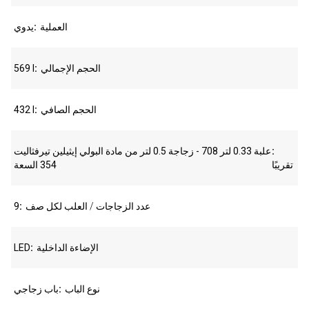
العملية
يدوي
الحجم الإجمالي
569 l
الحجم الصافي
432 l
علبة 0.33 لتر 708 - زجاجة 0.5 لتر من مادة البولي إيثيلين تيرفثاليت
تقريبًا
354 السعة
عدد الزجاجات / العلب لكل صف
9
الإضاءة الداخلية
LED
نوع الباب
باب زجاجي