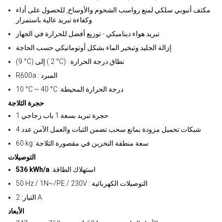
مكثف أنبوبي سلكي لمنع رواسب الشحوم والأوساخ, للحصول على أداء
وكفاءة تبريد عالية باستمرار
تبريد هواء ديناميكي - توزيع أفضل للحرارة في الجهاز
إزالة الجليد وتبخير الماء بشكل أوتوماتيكي حسب الحاجة
(9 °C) إلى ( 2 °C) : نطاق درجة الحرارة
R600a : المبرد
10 °C ~ 40 °C :درجة الحرارة المحيطة
حجرة الثلاجة
1 حجرة تبريد بسعة 1 باب زجاجي
4 شبكات تحميل مزودة بمانع سحب تضمن الثبات والعمل الآمن عدد
60 kg :سعة منطقة التخزين في مقصورة الثلاجة
التوصيلات
:استهلاك الطاقة
536 kWh/a
50 Hz / 1N~/PE / 230V : التوصيلات الكهربائية
التيار: 2 A
الأبعاد