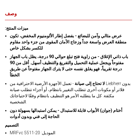
وصف
:ميزات المنتج
عرض مثالي وآمن للبضائع - بفضل إطار الألومنيوم المخفض، تكون
منطقة العرض واسعة جداً وزجاج الأمان المقوى من جزء واحد مقاوم
للكسر بشكل خاص
باب ذاتي الإغلاق - من زاوية فتح تبلغ حوالي 90 درجة، يظل باب الجهاز
مفتوحاً ويجعل عملية التحميل والتفريغ والتنظيف أسهل. أقل من 90
درجة تقريباً، فهو يغلق نفسه حتى لا يترك الجهاز مفتوحاً عن طريق
الخطأ
لا تحتاج إلى صيانة
- تعمل الأجهزة الأرضية الاحترافية من Liebherr بدون
فلاتر أو مكونات أخرى تتطلب التغيير بانتظام، أو أجزاء تتطلب صيانة
مكثفة. كل ما يتطلبه الأمر هو التنظيف بانتظام وفقًا لاحتياجاتك
الشخصية.
أختام (جوان) الأبواب قابلة للاستبدال - يمكن استبدالها بسهولة دون
الحاجة إلى فني وبدون أدوات
التصميم
MRFvc 5511-20 :الموديل