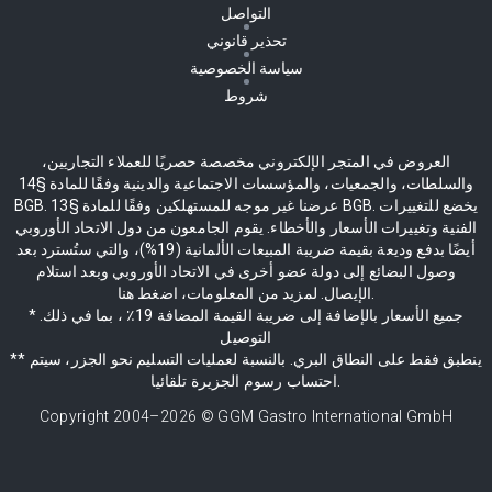
التواصل
تحذير قانوني
سياسة الخصوصية
شروط
العروض في المتجر الإلكتروني مخصصة حصريًا للعملاء التجاريين،
والسلطات، والجمعيات، والمؤسسات الاجتماعية والدينية وفقًا للمادة §14
BGB. عرضنا غير موجه للمستهلكين وفقًا للمادة §13 BGB. يخضع للتغييرات
الفنية وتغييرات الأسعار والأخطاء. يقوم الجامعون من دول الاتحاد الأوروبي
أيضًا بدفع وديعة بقيمة ضريبة المبيعات الألمانية (19%)، والتي ستُسترد بعد
وصول البضائع إلى دولة عضو أخرى في الاتحاد الأوروبي وبعد استلام
الإيصال. لمزيد من المعلومات، اضغط هنا.
* جميع الأسعار بالإضافة إلى ضريبة القيمة المضافة 19٪ ، بما في ذلك.
التوصيل
** ينطبق فقط على النطاق البري. بالنسبة لعمليات التسليم نحو الجزر، سيتم
احتساب رسوم الجزيرة تلقائيا.
Copyright 2004–
2026
© GGM Gastro International GmbH