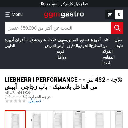
قطع غيار
مركز المساعدة
Menu
0
الغسيل
أثاث
أجهزة
تصنيع
العجين
مقهى،
ثلاجات
تبريد
شوّايات
أفران
أجهزة
التنظيف
من
المطبخ
اللحوم
والدقيق
آيس
العرض
الطهي
الفولاذ
كريم
المقاوم
ووافل
للصدأ
LIEBHERR | PERFORMANCE - ثلاجة - 432 لتر -
من الداخل بلاستيك - باب زجاجي- أبيض
SKU
998413251
( +2 ~ +9 °C) :درجة الحرارة
قيم الآن