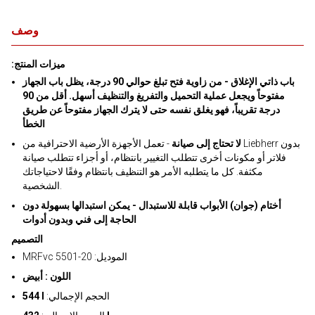
وصف
:ميزات المنتج
باب ذاتي الإغلاق - من زاوية فتح تبلغ حوالي 90 درجة، يظل باب الجهاز
مفتوحاً ويجعل عملية التحميل والتفريغ والتنظيف أسهل. أقل من 90
درجة تقريباً، فهو يغلق نفسه حتى لا يترك الجهاز مفتوحاً عن طريق
الخطأ
لا تحتاج إلى صيانة
- تعمل الأجهزة الأرضية الاحترافية من Liebherr بدون
فلاتر أو مكونات أخرى تتطلب التغيير بانتظام، أو أجزاء تتطلب صيانة
مكثفة. كل ما يتطلبه الأمر هو التنظيف بانتظام وفقًا لاحتياجاتك
الشخصية.
أختام (جوان) الأبواب قابلة للاستبدال - يمكن استبدالها بسهولة دون
الحاجة إلى فني وبدون أدوات
التصميم
MRFvc 5501-20 :الموديل
اللون : أبيض
:الحجم الإجمالي
544 l