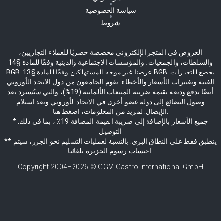
سياسة الخصوصية
شروط
العروض في المتجر الإلكتروني مخصصة حصريًا للعملاء التجاريين،
والسلطات، والجمعيات، والمؤسسات الاجتماعية والدينية وفقًا للمادة §14
BGB. عرضنا غير موجه للمستهلكين وفقًا للمادة §13 BGB. يخضع للتغييرات
الفنية وتغييرات الأسعار والأخطاء. يقوم الجامعون من دول الاتحاد الأوروبي
أيضًا بدفع وديعة بقيمة ضريبة المبيعات الألمانية (19%)، والتي ستُسترد بعد
وصول البضائع إلى دولة عضو أخرى في الاتحاد الأوروبي وبعد استلام
الإيصال. لمزيد من المعلومات، اضغط هنا.
* جميع الأسعار بالإضافة إلى ضريبة القيمة المضافة 19٪ ، بما في ذلك.
التوصيل
** ينطبق فقط على النطاق البري. بالنسبة لعمليات التسليم نحو الجزر، سيتم
احتساب رسوم الجزيرة تلقائيا.
Copyright 2004–
2026
© GGM Gastro International GmbH