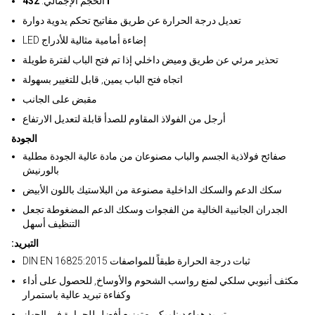
432 l
الحجم الإجمالي:
تعديل درجة الحرارة عن طريق مفاتيح تحكم يدوية دوارة
LED إضاءة أمامية مثالية للأدراج
تحذير مرئي عن طريق وميض داخلي إذا تم فتح الباب لفترة طويلة
اتجاه فتح الباب يمين, قابل للتغيير بسهولة
مقبض على الجانب
أرجل من الفولاذ المقاوم للصدأ قابلة لتعديل الارتفاع
الجودة
صفائح فولاذية الجسم والباب مصنوعان من مادة عالية الجودة مطلية
بالورنيش
سكك الدعم والسكك الداخلية مصنوعة من البلاستيك باللون الأبيض
الجدران الجانبية الخالية من الفجوات وسكك الدعم المضغوطة تجعل
التنظيف أسهل
:التبريد
DIN EN 16825:2015 ثبات درجة الحرارة طبقاً للمواصفات
مكثف أنبوبي سلكي لمنع رواسب الشحوم والأوساخ, للحصول على أداء
وكفاءة تبريد عالية باستمرار
تبريد هواء ديناميكي - توزيع أفضل للحرارة في الجهاز