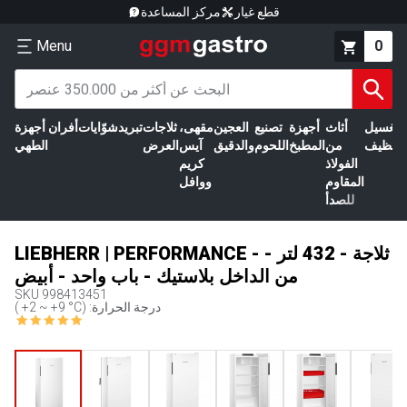
قطع غيار
مركز المساعدة
Menu
0
الغسيل
أثاث
أجهزة
تصنيع
العجين
مقهى،
ثلاجات
تبريد
شوّايات
أفران
أجهزة
التنظيف
من
المطبخ
اللحوم
والدقيق
آيس
العرض
الطهي
الفولاذ
كريم
المقاوم
ووافل
للصدأ
LIEBHERR | PERFORMANCE - ثلاجة - 432 لتر -
من الداخل بلاستيك - باب واحد - أبيض
SKU
998413451
( +2 ~ +9 °C) :درجة الحرارة