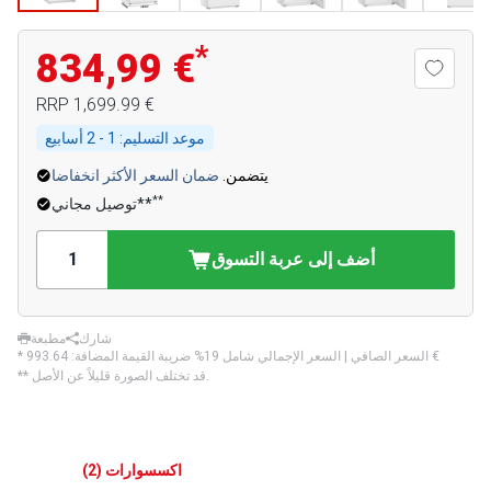
*
834,99 €
‏1,699.99 €
RRP
موعد التسليم:
1 - 2 أسابيع
يتضمن.
ضمان السعر الأكثر انخفاضا
**
توصيل مجاني**
أضف إلى عربة التسوق
شارك
مطبعة
‏993.64 €
* السعر الصافي | السعر الإجمالي شامل 19% ضريبة القيمة المضافة:
** قد تختلف الصورة قليلاً عن الأصل.
اكسسوارات
(
2
)