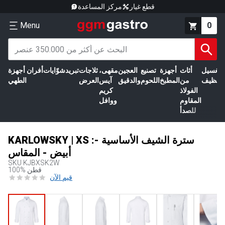
قطع غيار
مركز المساعدة
Menu
0
الغسيل
أثاث
أجهزة
تصنيع
العجين
مقهى،
ثلاجات
تبريد
شوّايات
أفران
أجهزة
التنظيف
من
المطبخ
اللحوم
والدقيق
آيس
العرض
الطهي
الفولاذ
كريم
المقاوم
ووافل
للصدأ
KARLOWSKY | XS :سترة الشيف الأساسية -
أبيض - المقاس
SKU
KJBXSK2W
100% قطن
قيم الآن