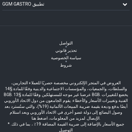
GGM GASTRO تطبيق
التواصل
تحذير قانوني
سياسة الخصوصية
شروط
العروض في المتجر الإلكتروني مخصصة حصريًا للعملاء التجاريين،
والسلطات، والجمعيات، والمؤسسات الاجتماعية والدينية وفقًا للمادة §14
BGB. عرضنا غير موجه للمستهلكين وفقًا للمادة §13 BGB. يخضع للتغييرات
الفنية وتغييرات الأسعار والأخطاء. يقوم الجامعون من دول الاتحاد الأوروبي
أيضًا بدفع وديعة بقيمة ضريبة المبيعات الألمانية (19%)، والتي ستُسترد بعد
وصول البضائع إلى دولة عضو أخرى في الاتحاد الأوروبي وبعد استلام
الإيصال. لمزيد من المعلومات، اضغط هنا.
* جميع الأسعار بالإضافة إلى ضريبة القيمة المضافة 19٪ ، بما في ذلك.
التوصيل