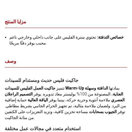
مزايا المنتج
خصائص التدفئة:
تحتوي سترة الفليس على جانب داخلي وخارجي ناعم
محبب يوفر دفئًا مريحًا.
وصف
جاكيت فليس حديث ومستدام للسيدات
بمادتها
الدافئة وسهلة
جاكيت العمل الفليس للسيدات Warm-Up
تتميز
العناية
، المصنوعة من 100% بوليستر معاد تدويره. يوفر
التصميم الراجلان
العصري
ملاءمة أنثوية وحرية حركة، بينما يوفر
الياقة العالية
حماية إضافية
من البرد. ولضمان ملاءمة مثالية، تم تجهيز الحزام الجانبي بشريط مطاطي.
توفر
الجيوب بسحابات
مساحة تخزين كافية، وتزيد التعزيزات على الكتفين
من متانة الجاكيت.
استخدام متعدد في مجالات عمل مختلفة