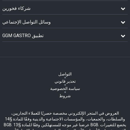
شركاء فخورين
وسائل التواصل الإجتماعي
GGM GASTRO تطبيق
التواصل
تحذير قانوني
سياسة الخصوصية
شروط
العروض في المتجر الإلكتروني مخصصة حصريًا للعملاء التجاريين،
والسلطات، والجمعيات، والمؤسسات الاجتماعية والدينية وفقًا للمادة §14
BGB. عرضنا غير موجه للمستهلكين وفقًا للمادة §13 BGB. يخضع للتغييرات