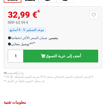
*
32,99 €
‏63.99 €
RRP
موعد التسليم:
5 - 6 أسابيع
يتضمن.
ضمان السعر الأكثر انخفاضا
**
توصيل مجاني**
أضف إلى عربة التسوق
شارك
مطبعة
‏39.26 €
* السعر الصافي | السعر الإجمالي شامل 19% ضريبة القيمة المضافة:
** قد تختلف الصورة قليلاً عن الأصل.
معلومات تقنية