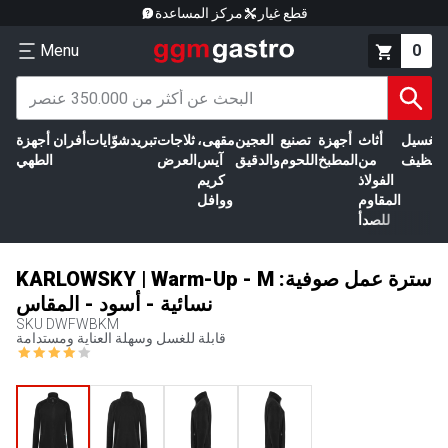
قطع غيار
مركز المساعدة
Menu
0
الغسيل
أثاث
أجهزة
تصنيع
العجين
مقهى،
ثلاجات
تبريد
شوّايات
أفران
أجهزة
التنظيف
من
المطبخ
اللحوم
والدقيق
آيس
العرض
الطهي
الفولاذ
كريم
المقاوم
ووافل
للصدأ
KARLOWSKY | Warm-Up - M :سترة عمل صوفية
نسائية - أسود - المقاس
SKU
DWFWBKM
قابلة للغسل وسهلة العناية ومستدامة