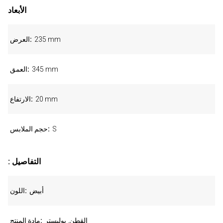
الأبعاد
235 mm
العرض
345 mm
العمق
20 mm
الارتفاع
S
حجم الملابس
: التفاصيل
أبيض
اللون
القطن, بوليستر
مادة المنتج