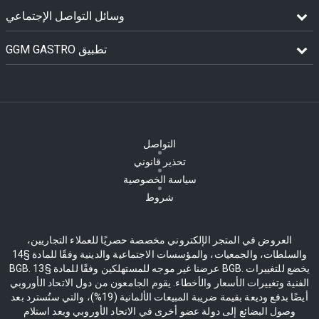
وسائل التواصل الإجتماعي
GGM GASTRO تطبيق
التواصل
تحذير قانوني
سياسة الخصوصية
شروط
العروض في المتجر الإلكتروني مخصصة حصريًا للعملاء التجاريين،
والسلطات، والجمعيات، والمؤسسات الاجتماعية والدينية وفقًا للمادة §14
BGB. عرضنا غير موجه للمستهلكين وفقًا للمادة §13 BGB. يخضع للتغييرات
الفنية وتغييرات الأسعار والأخطاء. يقوم الجامعون من دول الاتحاد الأوروبي
أيضًا بدفع وديعة بقيمة ضريبة المبيعات الألمانية (19%)، والتي ستُسترد بعد
وصول البضائع إلى دولة عضو أخرى في الاتحاد الأوروبي وبعد استلام