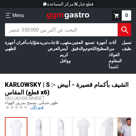
قطع غيار
مركز المساعدة
Menu
0
الغسيل
أثاث
أجهزة
تصنيع
العجين
مقهى،
ثلاجات
تبريد
شوّايات
أفران
أجهزة
التنظيف
من
المطبخ
اللحوم
والدقيق
آيس
العرض
الطهي
الفولاذ
كريم
المقاوم
ووافل
للصدأ
KARLOWSKY | S :الشيف بأكمام قصيرة - أبيض -
المقاس (قطع x6)
SKU
UKHSK3W#SET
ظهر شبكي, يسمح بمرور الهواء
قيم الآن