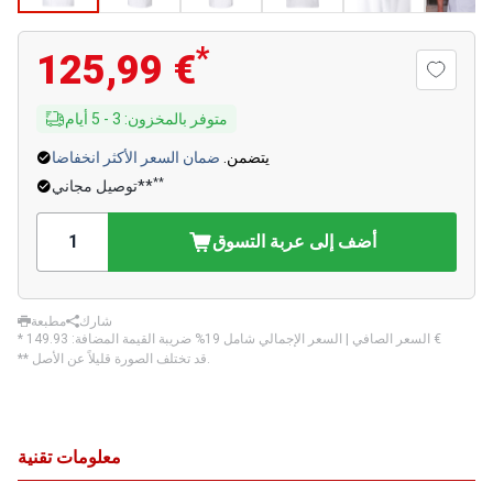
*
125,99 €
متوفر بالمخزون
:
3
-
5
أيام
يتضمن.
ضمان السعر الأكثر انخفاضا
**
توصيل مجاني**
أضف إلى عربة التسوق
شارك
مطبعة
‏149.93 €
* السعر الصافي | السعر الإجمالي شامل 19% ضريبة القيمة المضافة:
** قد تختلف الصورة قليلاً عن الأصل.
معلومات تقنية