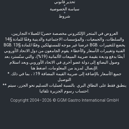
تحذير قانوني
سياسة الخصوصية
شروط
العروض في المتجر الإلكتروني مخصصة حصريًا للعملاء التجاريين،
والسلطات، والجمعيات، والمؤسسات الاجتماعية والدينية وفقًا للمادة §14
BGB. عرضنا غير موجه للمستهلكين وفقًا للمادة §13 BGB. يخضع للتغييرات
الفنية وتغييرات الأسعار والأخطاء. يقوم الجامعون من دول الاتحاد الأوروبي
أيضًا بدفع وديعة بقيمة ضريبة المبيعات الألمانية (19%)، والتي ستُسترد بعد
وصول البضائع إلى دولة عضو أخرى في الاتحاد الأوروبي وبعد استلام
الإيصال. لمزيد من المعلومات، اضغط هنا.
* جميع الأسعار بالإضافة إلى ضريبة القيمة المضافة 19٪ ، بما في ذلك.
التوصيل
** ينطبق فقط على النطاق البري. بالنسبة لعمليات التسليم نحو الجزر، سيتم
احتساب رسوم الجزيرة تلقائيا.
Copyright 2004–
2026
© GGM Gastro International GmbH