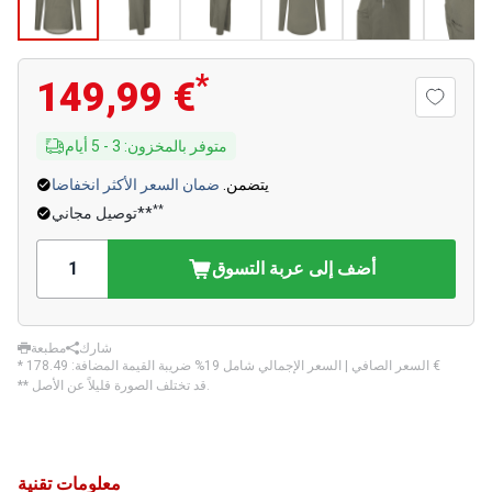
*
149,99 €
متوفر بالمخزون
:
3
-
5
أيام
يتضمن.
ضمان السعر الأكثر انخفاضا
**
توصيل مجاني**
أضف إلى عربة التسوق
شارك
مطبعة
‏178.49 €
* السعر الصافي | السعر الإجمالي شامل 19% ضريبة القيمة المضافة:
** قد تختلف الصورة قليلاً عن الأصل.
معلومات تقنية