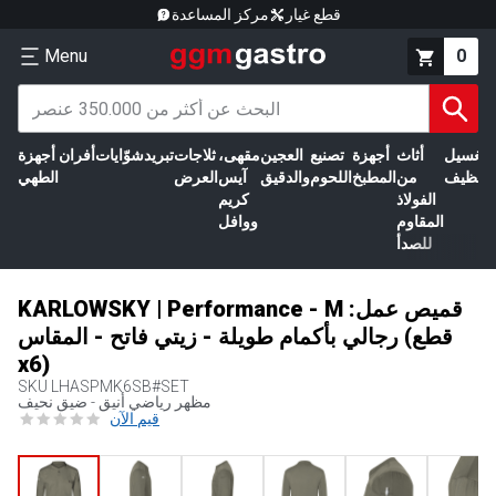
قطع غيار
مركز المساعدة
Menu
0
الغسيل
أثاث
أجهزة
تصنيع
العجين
مقهى،
ثلاجات
تبريد
شوّايات
أفران
أجهزة
التنظيف
من
المطبخ
اللحوم
والدقيق
آيس
العرض
الطهي
الفولاذ
كريم
المقاوم
ووافل
للصدأ
KARLOWSKY | Performance - M :قميص عمل
رجالي بأكمام طويلة - زيتي فاتح - المقاس (قطع
x6)
SKU
LHASPMK6SB#SET
مظهر رياضي أنيق - ضيق نحيف
قيم الآن