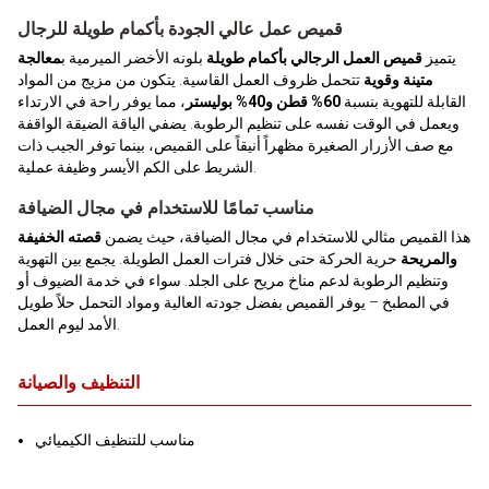
قميص عمل عالي الجودة بأكمام طويلة للرجال
يتميز
قميص العمل الرجالي بأكمام طويلة
بلونه الأخضر الميرمية ب
معالجة
متينة وقوية
تتحمل ظروف العمل القاسية. يتكون من مزيج من المواد
القابلة للتهوية بنسبة
60% قطن و40% بوليستر
، مما يوفر راحة في الارتداء
ويعمل في الوقت نفسه على تنظيم الرطوبة. يضفي الياقة الضيقة الواقفة
مع صف الأزرار الصغيرة مظهراً أنيقاً على القميص، بينما توفر الجيب ذات
الشريط على الكم الأيسر وظيفة عملية.
مناسب تمامًا للاستخدام في مجال الضيافة
هذا القميص مثالي للاستخدام في مجال الضيافة، حيث يضمن
قصته الخفيفة
والمريحة
حرية الحركة حتى خلال فترات العمل الطويلة. يجمع بين التهوية
وتنظيم الرطوبة لدعم مناخ مريح على الجلد. سواء في خدمة الضيوف أو
في المطبخ – يوفر القميص بفضل جودته العالية ومواد التحمل حلاً طويل
الأمد ليوم العمل.
التنظيف والصيانة
مناسب للتنظيف الكيميائي