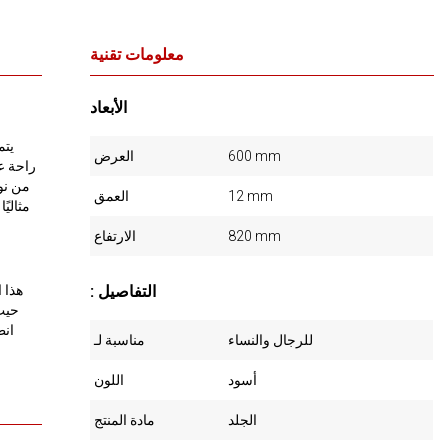
معلومات تقنية
الأبعاد
يتم
600 mm
العرض
راحة عا
من نوع
12 mm
العمق
مثاليً
820 mm
الارتفاع
: التفاصيل
هذا 
حيث
انط
للرجال والنساء
مناسبة لـ
أسود
اللون
الجلد
مادة المنتج