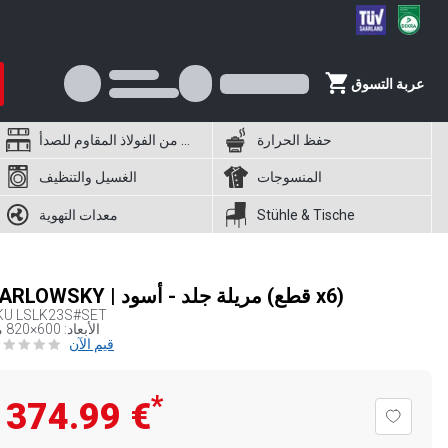
عربة التسوق
حفظ الحرارة
أثاث من الفولاذ المقاوم للصدأ
المنسوجات
الغسيل والتنظيف
Stühle & Tische
معدات التهوية
KARLOWSKY | مريلة جلد - أسود (قطع x6)
KU
LSLK23S#SET
الأبعاد: 600×820 مم
قيم الآن
*
‏374.99 €