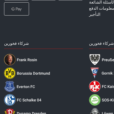
لأسئلة الشائعة
علومات الدفع
التأجير
شركاء فخورين
شركاء فخورين