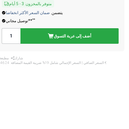
متوفر بالمخزون
:
3
-
5
أيام
يتضمن.
ضمان السعر الأكثر انخفاضا
**
توصيل مجاني**
أضف إلى عربة التسوق
شارك
مطبعة
‏446.24 €
* السعر الصافي | السعر الإجمالي شامل 19% ضريبة القيمة المضافة: