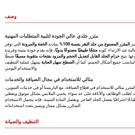
وصف
مئزر جلدي عالي الجودة لتلبية المتطلبات المهنية
يز
المئزر المصنوع من جلد البقر بنسبة 100%
بمادته
الخفة والمرونة
التي توفر
لية عند الارتداء. كونه
منتجًا طبيعيًا مصنوعًا يدويًا
، فإنه يقدم جودة متينة وفريدة
ها. يتيح
حزام الجلد القابل لتعديل الحجم والمزود بفتحات مثقوبة مسبقًا
ضبطًا
ا ليناسب جميع أشكال الجسم. كما أن
السطح سهل العناية
يسهل عملية التنظيف
والاستخدام اليومي.
مثالي للاستخدام في مجال الضيافة والخدمات
المئزر مثالي للاستخدام في قطاع الضيافة، مع الباريستا أو في خدمات التموين،
 تُطلب الوظائف والأناقة على حد سواء. يحمي الملابس بشكل موثوق ويعطي
باعًا احترافيًا بفضل الجلد الفاخر. وبفضل المادة المتينة، فإنه يتحمل الاستخدام
المتكرر بشكل ممتاز ويتميز بتعدد استخداماته.
التنظيف والصيانة