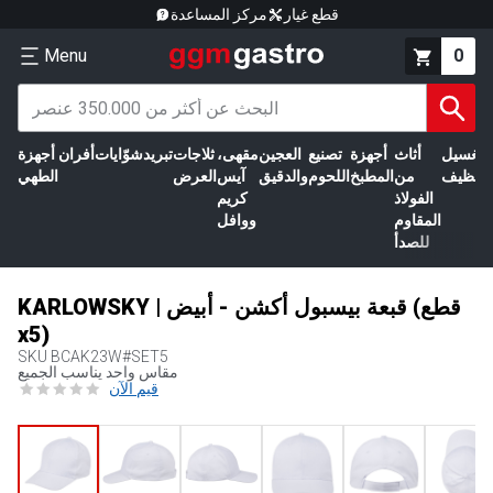
قطع غيار
مركز المساعدة
Menu
0
الغسيل
أثاث
أجهزة
تصنيع
العجين
مقهى،
ثلاجات
تبريد
شوّايات
أفران
أجهزة
التنظيف
من
المطبخ
اللحوم
والدقيق
آيس
العرض
الطهي
الفولاذ
كريم
المقاوم
ووافل
للصدأ
KARLOWSKY | قبعة بيسبول أكشن - أبيض (قطع
x5)
SKU
BCAK23W#SET5
مقاس واحد يناسب الجميع
قيم الآن