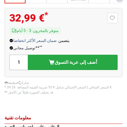
*
32,99 €
متوفر بالمخزون
:
3
-
5
أيام
يتضمن.
ضمان السعر الأكثر انخفاضا
**
توصيل مجاني**
أضف إلى عربة التسوق
شارك
مطبعة
‏39.26 €
* السعر الصافي | السعر الإجمالي شامل 19% ضريبة القيمة المضافة:
** قد تختلف الصورة قليلاً عن الأصل.
معلومات تقنية
المقاس مقاس واحد يناسب الجميع