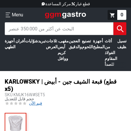
قطع غيار
مركز المساعدة
Menu
0
الغسيل
أثاث
أجهزة
تصنيع
العجين
مقهى،
ثلاجات
تبريد
شوّايات
أفران
أجهزة
التنظيف
من
المطبخ
اللحوم
والدقيق
آيس
العرض
الطهي
الفولاذ
كريم
المقاوم
ووافل
للصدأ
KARLOWSKY | قبعة الشيف جين - أبيض (قطع
x5)
SKU
KMJK16W#SET5
حجم قابل للتعديل
قيم الآن