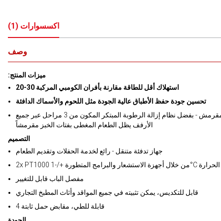
اكسسوارات
(
1
)
وصف
:ميزات المنتج
20-30 استهلاك أقل للطاقة مقارنة بأفران الكومبي المركبة
تحسين جودة حفظ الأطباق عالية الجودة مثل اللحوم والأسماك الدافئة
طعام مقرمش - بفضل نظام إزالة الرطوبة المبتكر المكون من 3 مراحل عبر جميع
الأرفف يظل الطعام المغطى بفتات الخبز مقرمشاً
التصميم
جهاز تدفئة متنقل - رائع لخدمة الحفلات وتقديم الطعام
شعار والبرامج المتطورة +/-1°C درجة الحرارة
مفصل الباب قابل للتغيير
قابل للتكديس، يمكن تثبيته في جميع المواقد وأثاث المطبخ التجاري
4 قابلة للطي، مقابض حمل ثابتة
الجودة