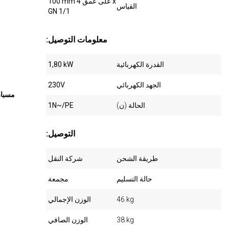
100 mm على عمق 4 x
القياس
GN 1/1
:معلومات التوصيل
القدرة الكهربائية
1,80 kW
الجهد الكهربائي
230V
مسبار
الحالة (ن)
1N~/PE
:التوصيل
طريقة الشحن
شركة النقل
حالة التسليم
مجمعة
46 kg
الوزن الإجمالي
38 kg
الوزن الصافي