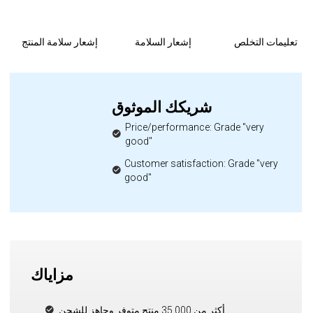
تعليمات التخلص
إشعار السلامة
إشعار سلامة المنتج
شريكك الموثوق
Price/performance: Grade "very
good"
Customer satisfaction: Grade "very
good"
مزاياك
أكثر من 35,000 منتج متوفر وجاهز للشحن