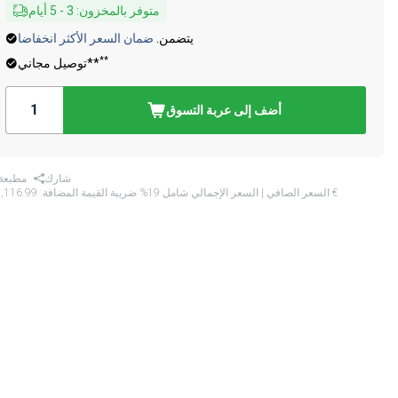
متوفر بالمخزون
:
3
-
5
أيام
يتضمن.
ضمان السعر الأكثر انخفاضا
**
توصيل مجاني**
أضف إلى عربة التسوق
شارك
مطبعة
‏5,116.99 €
* السعر الصافي | السعر الإجمالي شامل 19% ضريبة القيمة المضافة: