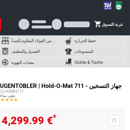
عربة التسوق
حفظ الحرارة
أثاث من الفولاذ المقاوم للصدأ
المنسوجات
الغسيل والتنظيف
Stühle & Tische
معدات التهوية
HUGENTOBLER | Hold-O-Mat 711 - جهاز التسخين
KU
HOMH711
تبقى ساخ
*
‏4,299.99 €