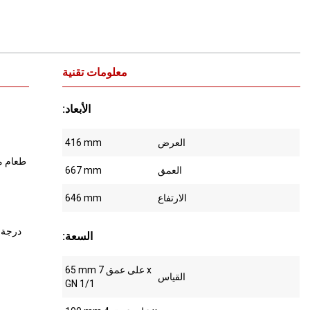
معلومات تقنية
:الأبعاد
العرض
416 mm
العمق
667 mm
الارتفاع
646 mm
2x PT1000 من خلال أجهزة الاست
:السعة
65 mm على عمق 7 x
القياس
GN 1/1