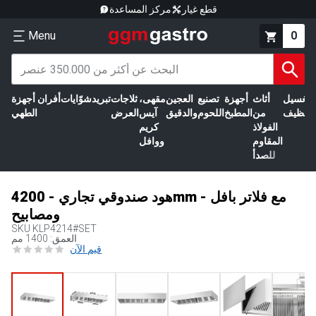
قطع غيار
مركز المساعدة
Menu
0
الغسيل
أثاث
أجهزة
تصنيع
العجين
مقهى،
ثلاجات
تبريد
شوّايات
أفران
أجهزة
التنظيف
من
المطبخ
اللحوم
والدقيق
آيس
العرض
الطهي
الفولاذ
كريم
المقاوم
ووافل
للصدأ
هود صندوقي تجاري - 4200mm - مع فلاتر بافل
ومصابيح
SKU
KLP4214#SET
العمق: 1400 مم
قيم الآن