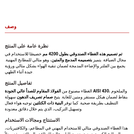
وصف
نظرة عامة على المنتج
تم تصميم هذه الغطاء الصندوقي بطول 4200 مم
خصيصًا للاستخدام في
مجال الضيافة. يتميز
بتصميمه المدمج والمتين
، وهو مثالي للمطابخ المهنية.
يجمع بين الفلتر والإضاءة المدمجة لضمان تنقية الهواء بشكل مثالي ورؤية
جيدة أثناء الطهي.
تفاصيل المنتج
، والملحوم
الفولاذ المقاوم للصدأ عالي الجودة AISI 430
الغطاء مصنوع من
بنقاط لضمان هيكل مستقر ومتين للغاية. يتيح
صمام تصريف الدهون
سهولة
التنظيف بطريقة صحية. كما توفر
البنية ذات الكتلتين
توجيه هواء فعال
وتسهيل التركيب، الذي يتم خلال دقائق معدودة.
الاستنتاج ومجالات الاستخدام
هذا الغطاء الصندوقي مثالي للاستخدام المهني في المطاعم، والكافتيريات،