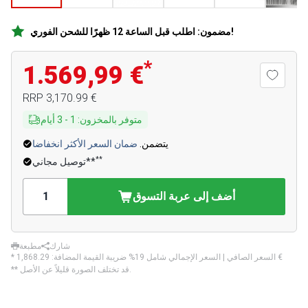
مضمون: اطلب قبل الساعة 12 ظهرًا للشحن الفوري!
*
1.569,99 €
‏3,170.99 €
RRP
متوفر بالمخزون
:
1
-
3
أيام
يتضمن.
ضمان السعر الأكثر انخفاضا
**
توصيل مجاني**
أضف إلى عربة التسوق
شارك
مطبعة
‏1,868.29 €
* السعر الصافي | السعر الإجمالي شامل 19% ضريبة القيمة المضافة:
** قد تختلف الصورة قليلاً عن الأصل.