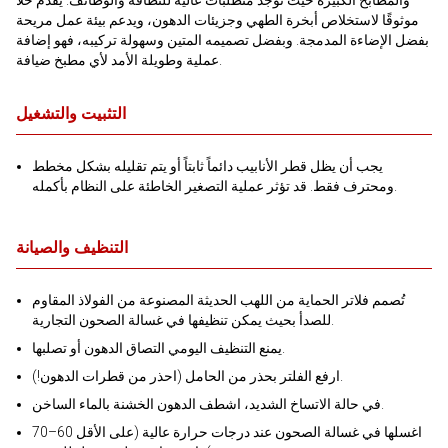
والمطابخ الكبيرة حيث توجد متطلبات عالية للنظافة والوظائف. يقدم حلاً
موثوقًا لاستخلاص أبخرة الطهي وجزيئات الدهون، ويدعم بيئة عمل مريحة
بفضل الإضاءة المدمجة. وبفضل تصميمه المتين وسهولة تركيبه، فهو إضافة
عملية وطويلة الأمد لأي مطبخ ضيافة.
التثبيت والتشغيل
يجب أن يظل قطر الأنابيب دائماً ثابتاً أو يتم تقليله بشكل مخطط
ومحترف فقط. قد تؤثر عملية التصغير الخاطئة على النظام بأكمله.
التنظيف والصيانة
تُصمم فلاتر الحماية من اللهب الحديثة المصنوعة من الفولاذ المقاوم
للصدأ بحيث يمكن تنظيفها في غسالة الصحون التجارية.
يمنع التنظيف اليومي التصاق الدهون أو تصلبها.
ارفع الفلتر بحذر من الحامل (احذر من قطرات الدهون!).
في حالة الاتساخ الشديد، اشطف الدهون الخشنة بالماء الساخن.
اغسلها في غسالة الصحون عند درجات حرارة عالية (على الأقل 60–70