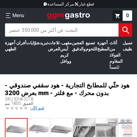
قطع غيار
مركز المساعدة
Menu
0
الغسيل
أثاث
أجهزة
تصنيع
العجين
مقهى،
ثلاجات
تبريد
شوّايات
أفران
أجهزة
التنظيف
من
المطبخ
اللحوم
والدقيق
آيس
العرض
الطهي
الفولاذ
كريم
المقاوم
ووافل
للصدأ
هود حثّي للمطابخ التجارية - هود سقفي صندوقي -
بعرض 3200 mm - بدون محرك - مع فلتر
SKU
IDHK3218
العمق: 1800 مم
قيم الآن