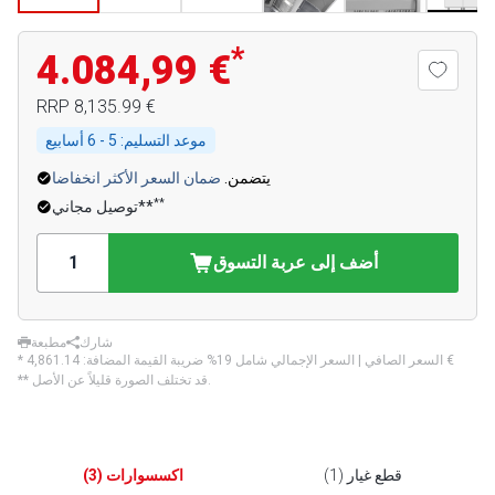
*
4.084,99 €
‏8,135.99 €
RRP
موعد التسليم:
5 - 6 أسابيع
يتضمن.
ضمان السعر الأكثر انخفاضا
**
توصيل مجاني**
أضف إلى عربة التسوق
شارك
مطبعة
‏4,861.14 €
* السعر الصافي | السعر الإجمالي شامل 19% ضريبة القيمة المضافة:
** قد تختلف الصورة قليلاً عن الأصل.
قطع غيار
(
1
)
اكسسوارات
(
3
)