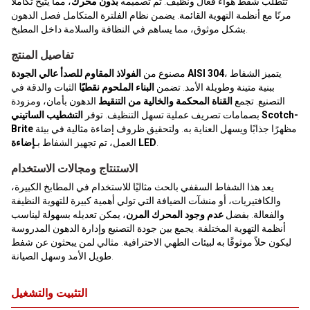
تتطلب شفط هواء فعال ونظيف. تم تصميمه
بدون محرك
، مما يتيح تكاملاً
مرنًا مع أنظمة التهوية القائمة. يضمن نظام الفلترة المتكامل فصل الدهون
بشكل موثوق، مما يساهم في النظافة والسلامة داخل المطبخ.
تفاصيل المنتج
، يتميز الشفاط
الفولاذ المقاوم للصدأ عالي الجودة AISI 304
مصنوع من
ببنية متينة وطويلة الأمد. تضمن
البناء الملحوم نقطيًا
الثبات والدقة في
التصنيع. تجمع
القناة المحكمة والخالية من التنقيط
الدهون بأمان، ومزودة
بصمامات تصريف عملية تسهل التنظيف. توفر
التشطيب الساتيني Scotch-
مظهرًا جذابًا ويسهل العناية به. ولتحقيق ظروف إضاءة مثالية في بيئة
Brite
.
إضاءة LED
العمل، تم تجهيز الشفاط بـ
الاستنتاج ومجالات الاستخدام
يعد هذا الشفاط السقفي بالحث مثاليًا للاستخدام في المطابخ الكبيرة،
والكافتيريات، أو منشآت الضيافة التي تولي أهمية كبيرة للتهوية النظيفة
والفعالة. بفضل
عدم وجود المحرك المرن
، يمكن تعديله بسهولة ليناسب
أنظمة التهوية المختلفة. يجمع بين جودة التصنيع وإدارة الدهون المدروسة
ليكون حلاً موثوقًا به لبيئات الطهي الاحترافية. مثالي لمن يبحثون عن شفط
طويل الأمد وسهل الصيانة.
التثبيت والتشغيل