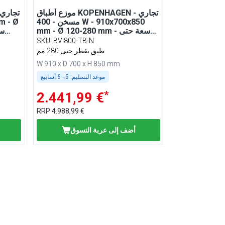
موزع أطباق KOPENHAGEN تجاري -
مسخن - 400 W - 910x700x850
mm - Ø 120-280 mm - سعة حتى
120 طبق - ستانلس ستيل (AISI 304)
SKU
:
BVI800-TB-N
طبق بقطر حتى 280 مم
W 910 x D 700 x H 850 mm
موعد التسليم:
5 - 6 أسابيع
*
2.441,99 €
RRP
4.988,99 €
أضف إلى عربة التسوق