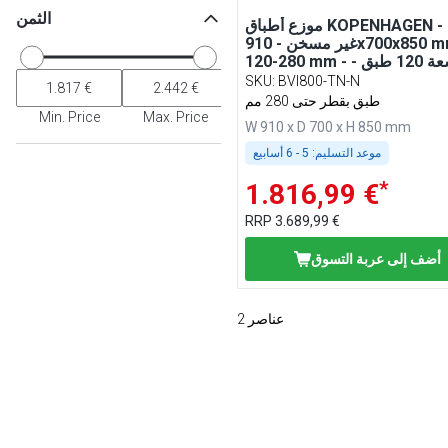
الثمن
موزع أطباق KOPENHAGEN تجاري -
غير مسخن - 910x700x850 mm - Ø
120-280 mm - سعة 120 طبق -
ستانلس ستيل (AISI 304)
SKU
:
BVI800-TN-N
طبق بقطر حتى 280 مم
Min. Price
Max. Price
W 910 x D 700 x H 850 mm
موعد التسليم:
5 - 6 أسابيع
*
1.816,99 €
RRP
3.689,99 €
أضف إلى عربة التسوق
عناصر
2