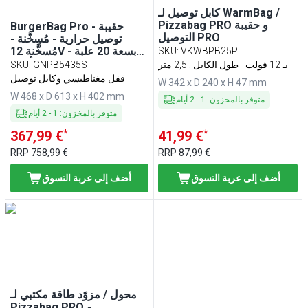
كابل توصيل لـ WarmBag /
Pizzabag PRO و حقيبة
BurgerBag Pro - حقيبة
التوصيل PRO
توصيل حرارية - مُسخَّنة -
مُسخَّنة 12V - بسعة 20 علبة
SKU
:
VKWBPB25P
برجر - أسود
بـ 12 فولت - طول الكابل : 2,5 متر
GNPB5435S
:
SKU
قفل مغناطيسي وكابل توصيل
W 342 x D 240 x H 47 mm
W 468 x D 613 x H 402 mm
متوفر بالمخزون
:
1
-
2
أيام
متوفر بالمخزون
:
1
-
2
أيام
*
*
367,99 €
41,99 €
RRP
758,99 €
RRP
87,99 €
أضف إلى عربة التسوق
أضف إلى عربة التسوق
محول / مزوّد طاقة مكتبي لـ
Pizzabag PRO و