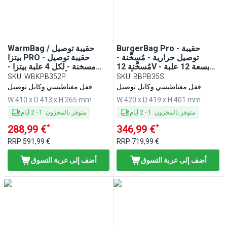
BurgerBag Pro - حقيبة
WarmBag / حقيبة توصيل
توصيل حرارية - مُسخَّنة -
بيتزا PRO - حقيبة توصيل
مُسخَّنة 12V - بسعة 12 علبة
مسخنة - لكل 4 علبة بيتزا -
برجر - أسود
35x35 cm - أحمر
SKU
:
WBKPB352P
SKU
:
BBPB35S
قفل مغناطيسي وكابل توصيل
قفل مغناطيسي وكابل توصيل
W 410 x D 413 x H 265 mm
W 420 x D 419 x H 401 mm
متوفر بالمخزون
:
1
-
2
أيام
متوفر بالمخزون
:
1
-
2
أيام
*
*
288,99 €
346,99 €
RRP
591,99 €
RRP
719,99 €
أضف إلى عربة التسوق
أضف إلى عربة التسوق