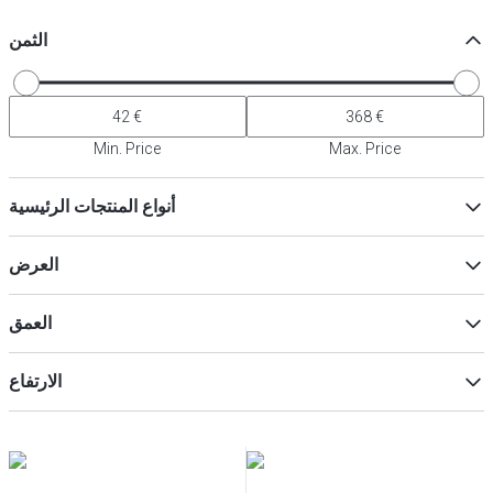
الثمن
Min. Price
Max. Price
أنواع المنتجات الرئيسية
ملحقات التغليف والنقل
(
2
)
العرض
حقائب النقل
(
2
)
أكياس البيتزا
(
1
)
العمق
ماكس
Min
الارتفاع
ماكس
Min
ماكس
Min