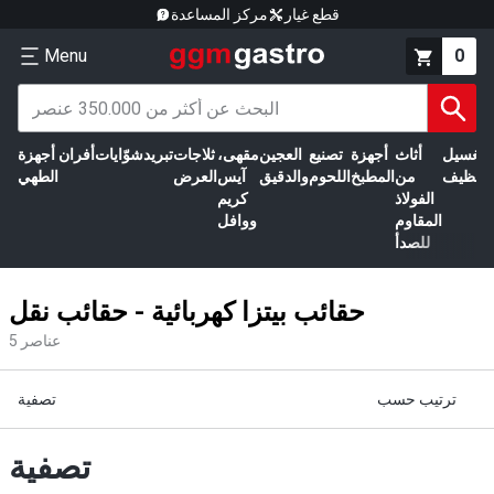
قطع غيار
مركز المساعدة
Menu
0
الغسيل
أثاث
أجهزة
تصنيع
العجين
مقهى،
ثلاجات
تبريد
شوّايات
أفران
أجهزة
التنظيف
من
المطبخ
اللحوم
والدقيق
آيس
العرض
الطهي
الفولاذ
كريم
المقاوم
ووافل
للصدأ
حقائب بيتزا كهربائية - حقائب نقل
عناصر
5
ترتيب حسب
تصفية
تصفية