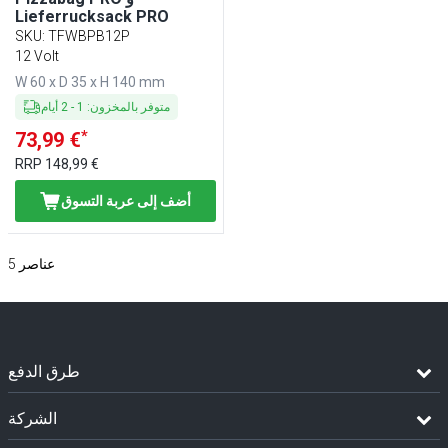
Lieferrucksack PRO
SKU
:
TFWBPB12P
12 Volt
W 60 x D 35 x H 140 mm
متوفر بالمخزون
:
1
-
2
أيام
*
73,99 €
RRP
148,99 €
أضف إلى عربة التسوق
عناصر
5
طرق الدفع
الشركة