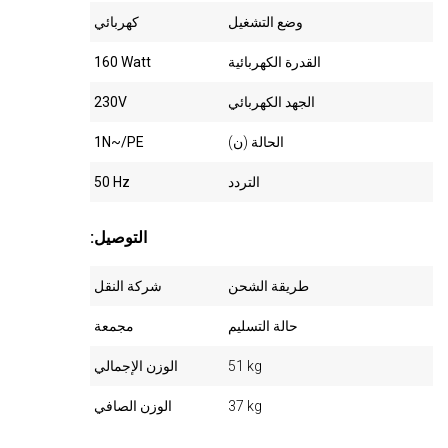
وضع التشغيل
كهربائي
القدرة الكهربائية
160 Watt
الجهد الكهربائي
230V
الحالة (ن)
1N~/PE
التردد
50 Hz
:التوصيل
طريقة الشحن
شركة النقل
حالة التسليم
مجمعة
51 kg
الوزن الإجمالي
37 kg
الوزن الصافي