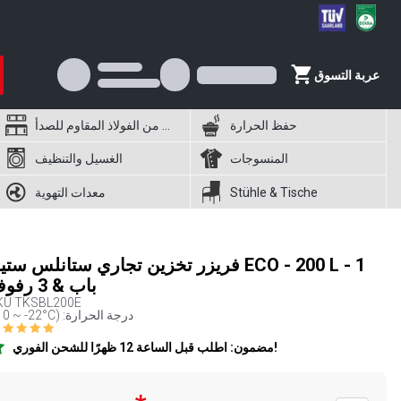
عربة التسوق
حفظ الحرارة
أثاث من الفولاذ المقاوم للصدأ
المنسوجات
الغسيل والتنظيف
Stühle & Tische
معدات التهوية
فريزر تخزين تجاري ستانلس ستيل O - 200 L - 1
باب & 3 رفوف
KU
TKSBL200E
(-10 ~ -22°C) :درجة الحرارة
مضمون: اطلب قبل الساعة 12 ظهرًا للشحن الفوري!