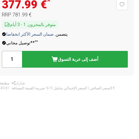
*
‏377.99 €
‏781.99 €
RRP
متوفر بالمخزون
:
1
-
3
أيام
يتضمن.
ضمان السعر الأكثر انخفاضا
**
توصيل مجاني**
أضف إلى عربة التسوق
شارك
مطبعة
‏449.81 €
* السعر الصافي | السعر الإجمالي شامل 19% ضريبة القيمة المضافة: