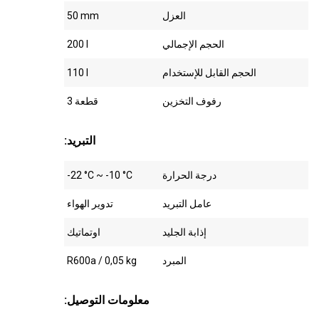
العزل
50 mm
الحجم الإجمالي
200 l
الحجم القابل للإستخدام
110 l
رفوف التخزين
قطعة 3
:التبريد
درجة الحرارة
-22 °C ~ -10 °C
عامل التبريد
تدوير الهواء
إذابة الجليد
اوتماتيك
المبرد
R600a / 0,05 kg
:معلومات التوصيل