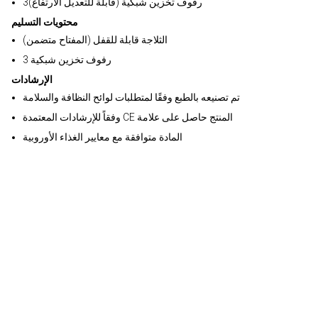
رفوف تخزين شبكية (قابلة للتعديل الارتفاع)3
محتويات التسليم
الثلاجة قابلة للقفل (المفتاح متضمن)
3 رفوف تخزين شبكية
الإرشادات
تم تصنيعه بالطبع وفقًا لمتطلبات لوائح النظافة والسلامة
وفقاً للإرشادات المعتمدة CE المنتج حاصل على علامة
المادة متوافقة مع معايير الغذاء الأوروبية